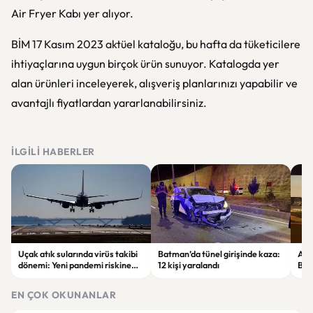
Air Fryer Kabı yer alıyor.
BİM 17 Kasım 2023 aktüel kataloğu, bu hafta da tüketicilere
ihtiyaçlarına uygun birçok ürün sunuyor. Katalogda yer
alan ürünleri inceleyerek, alışveriş planlarınızı yapabilir ve
avantajlı fiyatlardan yararlanabilirsiniz.
İLGILI HABERLER
Uçak atık sularında virüs takibi
Batman’da tünel girişinde kaza:
Ada
dönemi: Yeni pandemi riskine
12 kişi yaralandı
Bel
karşı erken uyarı sistemi
yaşa
geliştiriliyor
EN ÇOK OKUNANLAR