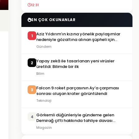
12:31
EN ÇOK OKUNANLAR
Aziz Yıldırım’ın kızına yönelik paylaşımlar
1
nedeniyle gözaltına alınan şüpheli için
tutuklama talebi
Gündem
Yapay zekâ ile tasarlanan yeni virüsler
2
üretildi: Bilimde bir ilk
Bilim
Falcon 9 roket parçasının Ay’a çarpması
3
sonrası oluşan krater görüntülendi
Teknoloji
Görkemli düğünleriyle gündeme gelen
4
Demirağ çifti hakkında tahliye davası
iddiası
Magazin