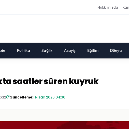
Hakkımızda
Kü
zin
Politika
Sağlık
Asayiş
Eğitim
Dünya
ukta saatler süren kuyruk
6:12
Güncelleme:
1 Nisan 2026 04:36