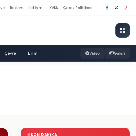
nye
Reklam
İletişim
KVKK
Çerez Politikası
|
Çevre
Bilim
Video
Galeri
SON DAKIKA