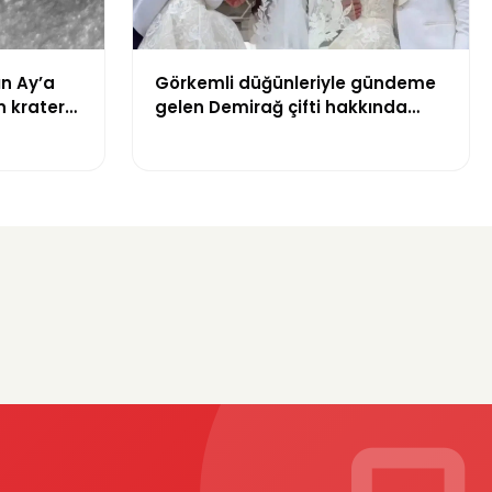
ın Ay’a
Görkemli düğünleriyle gündeme
n krater
gelen Demirağ çifti hakkında
tahliye davası iddiası