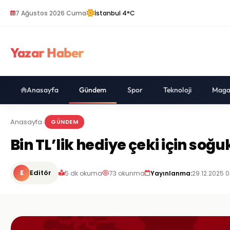
7 Ağustos 2026 Cuma
İstanbul 4°C
Yazar Haber
Anasayfa
Gündem
Spor
Teknoloji
Maga
Anasayfa
GÜNDEM
Bin TL’lik hediye çeki için soğ
E
Editör
5 dk okuma
73 okunma
Yayınlanma:
29.12.2025 0