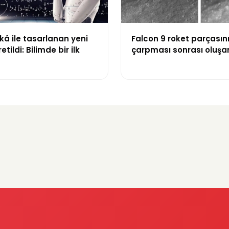
â ile tasarlanan yeni
Falcon 9 roket parçasın
etildi: Bilimde bir ilk
çarpması sonrası oluşa
görüntülendi