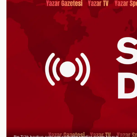
Bin TL’lik hediye çeki için soğukta saatler süren kuyruk