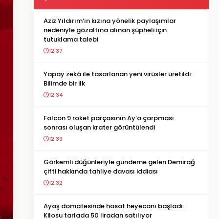
Aziz Yıldırım’ın kızına yönelik paylaşımlar
nedeniyle gözaltına alınan şüpheli için
tutuklama talebi
12:37
Yapay zekâ ile tasarlanan yeni virüsler üretildi:
Bilimde bir ilk
12:34
Falcon 9 roket parçasının Ay’a çarpması
sonrası oluşan krater görüntülendi
12:33
Görkemli düğünleriyle gündeme gelen Demirağ
çifti hakkında tahliye davası iddiası
12:32
Ayaş domatesinde hasat heyecanı başladı:
Kilosu tarlada 50 liradan satılıyor