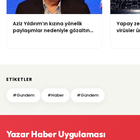
Aziz Yıldırım’ın kızına yönelik
Yapay zek
paylaşımlar nedeniyle gözaltına
virüsler ür
alınan şüpheli için tutuklama
talebi
ETIKETLER
#Gundem
#Haber
#Gündem
Yazar Haber Uygulaması