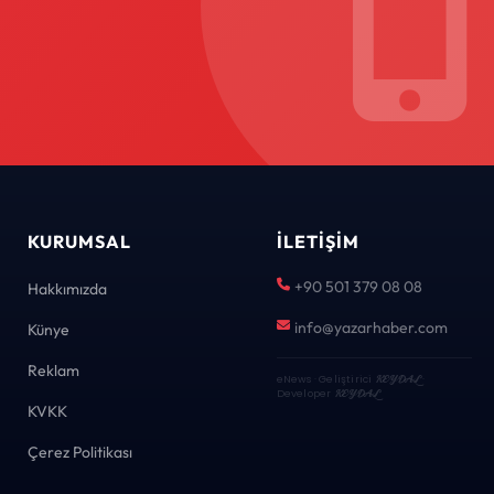
KURUMSAL
İLETIŞIM
+90 501 379 08 08
Hakkımızda
info@yazarhaber.com
Künye
Reklam
eNews · Geliştirici
KEYDAL
·
Developer
KEYDAL
KVKK
Çerez Politikası