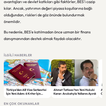
avantajları ve devlet katkıları gibi faktörler, BES'i cazip
kılar. Ancak, yatırımın değeri piyasa koşullarına bağlı
olduğundan, riskleri de göz önünde bulundurmak
önemlidir.
Bu nedenle, BES'e katılmadan önce uzman bir finans
danışmanından destek almak faydalı olacaktır.
İLGILI HABERLER
Türkiye’den AB Vize Serbestisi
Ahmet Tatlıses’ten Yeni Hukuki
Ara
İçin Yeni Adım: 6 Kriter İçin
Karar: Avukatıyla Yollarını Ayırdı
Can
Çalışmalar Sürüyor
san
EN ÇOK OKUNANLAR