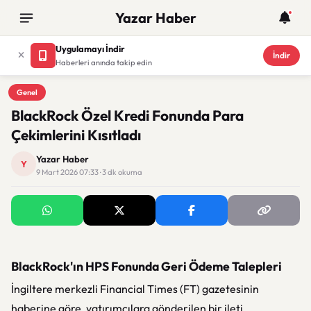
Yazar Haber
Uygulamayı İndir
İndir
Haberleri anında takip edin
Genel
Genel
BlackRock Özel Kredi Fonunda Para
Çekimlerini Kısıtladı
Yazar Haber
Y
9 Mart 2026 07:33 · 3 dk okuma
BlackRock'ın HPS Fonunda Geri Ödeme Talepleri
İngiltere merkezli Financial Times (FT) gazetesinin
haberine göre, yatırımcılara gönderilen bir ileti,