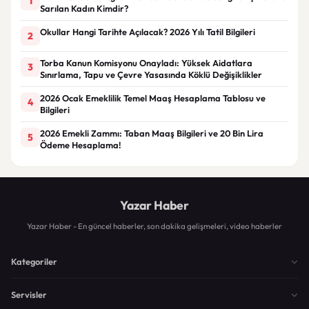
1
Sarılan Kadın Kimdir?
Okullar Hangi Tarihte Açılacak? 2026 Yılı Tatil Bilgileri
2
Torba Kanun Komisyonu Onayladı: Yüksek Aidatlara
3
Sınırlama, Tapu ve Çevre Yasasında Köklü Değişiklikler
2026 Ocak Emeklilik Temel Maaş Hesaplama Tablosu ve
4
Bilgileri
2026 Emekli Zammı: Taban Maaş Bilgileri ve 20 Bin Lira
5
Ödeme Hesaplama!
Yazar Haber
Yazar Haber - En güncel haberler, son dakika gelişmeleri, video haberler
Kategoriler
Servisler