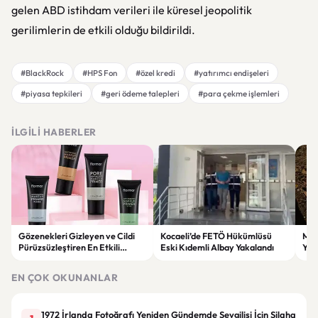
gelen ABD istihdam verileri ile küresel jeopolitik
gerilimlerin de etkili olduğu bildirildi.
#BlackRock
#HPS Fon
#özel kredi
#yatırımcı endişeleri
#piyasa tepkileri
#geri ödeme talepleri
#para çekme işlemleri
İLGILI HABERLER
Gözenekleri Gizleyen ve Cildi
Kocaeli’de FETÖ Hükümlüsü
Man
Pürüzsüzleştiren En Etkili
Eski Kıdemli Albay Yakalandı
Yaş
Makyaj Bazı Önerileri
EN ÇOK OKUNANLAR
1972 İrlanda Fotoğrafı Yeniden Gündemde Sevgilisi İçin Silaha