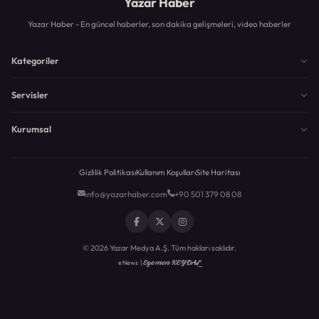
Yazar Haber
Yazar Haber - En güncel haberler, son dakika gelişmeleri, video haberler
Kategoriler
Servisler
Kurumsal
Gizlilik Politikası
Kullanım Koşulları
Site Haritası
info@yazarhaber.com
+90 501 379 08 08
© 2026 Yazar Medya A.Ş. Tüm hakları saklıdır.
Egemen KEYDAL
eNews |