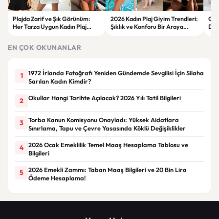
Plajda Zarif ve Şık Görünüm:
2026 Kadın Plaj Giyim Trendleri:
Güz
Her Tarza Uygun Kadın Plaj
Şıklık ve Konforu Bir Araya
Dön
Giyim Önerileri
Getiren Modeller
Bakı
Çöz
EN ÇOK OKUNANLAR
1972 İrlanda Fotoğrafı Yeniden Gündemde Sevgilisi İçin Silaha
1
Sarılan Kadın Kimdir?
Okullar Hangi Tarihte Açılacak? 2026 Yılı Tatil Bilgileri
2
Torba Kanun Komisyonu Onayladı: Yüksek Aidatlara
3
Sınırlama, Tapu ve Çevre Yasasında Köklü Değişiklikler
2026 Ocak Emeklilik Temel Maaş Hesaplama Tablosu ve
4
Bilgileri
2026 Emekli Zammı: Taban Maaş Bilgileri ve 20 Bin Lira
5
Ödeme Hesaplama!