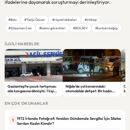
ifadelerine dayanarak soruşturmayı derinleştiriyor.
#Bolu
#Tanju Özcan
#rüşvet iddiaları
#irtikap
#Süleyman Can
#kamu görevlileri
#BOLSEV
#kurban bağışı
İLGILI HABERLER
Gaziantep’te çocuk tartışması
Niğde’de yol kenarındaki
Out
aile kavgasına dönüştü: 1 kişi
otomobilde dehşet: Bir kadın
İsk
hayatını kaybetti, 5 kişi
hayatını kaybetti, bir kişi ağır
satı
yaralandı
yaralandı
EN ÇOK OKUNANLAR
1972 İrlanda Fotoğrafı Yeniden Gündemde Sevgilisi İçin Silaha
1
Sarılan Kadın Kimdir?