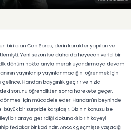
n biri olan Can Borcu, derin karakter yapıları ve
litlemişti. Yeni sezon ise daha da heyecan verici bir
medik dönüm noktalarıyla merak uyandırmaya devam
agmanının yayınlanıp yayınlanmadığını öğrenmek için
gelince, Handan baygınlık geçirir ve hızla
ndeki sorunu öğrendikten sonra harekete geçer.
ula dönmesi için mücadele eder. Handan'ın beyninde
üyük bir sürprizle karşılaşır. Dizinin konusu ise
yi bir araya getirdiği dokunaklı bir hikayeyi
 sahip fedakar bir kadındır. Ancak geçmişte yaşadığı