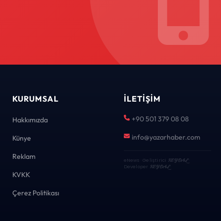
KURUMSAL
İLETIŞIM
+90 501 379 08 08
Hakkımızda
info@yazarhaber.com
Künye
Reklam
eNews · Geliştirici
KEYDAL
·
Developer
KEYDAL
KVKK
Çerez Politikası