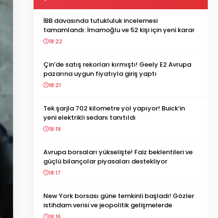
İBB davasında tutukluluk incelemesi
tamamlandı: İmamoğlu ve 52 kişi için yeni karar
18:22
Çin’de satış rekorları kırmıştı! Geely E2 Avrupa
pazarına uygun fiyatıyla giriş yaptı
18:21
Tek şarjla 702 kilometre yol yapıyor! Buick’in
yeni elektrikli sedanı tanıtıldı
18:19
Avrupa borsaları yükselişte! Faiz beklentileri ve
güçlü bilançolar piyasaları destekliyor
18:17
New York borsası güne temkinli başladı! Gözler
istihdam verisi ve jeopolitik gelişmelerde
18:16