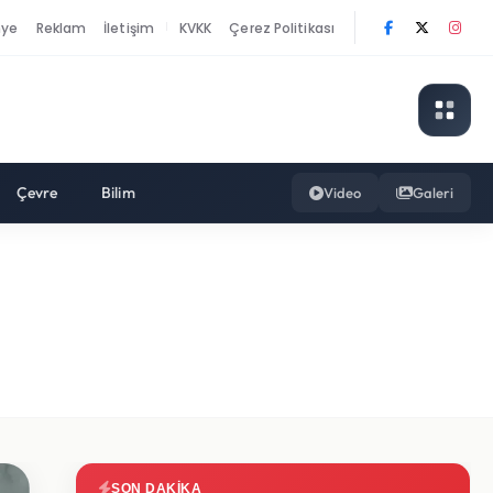
nye
Reklam
İletişim
KVKK
Çerez Politikası
|
Çevre
Bilim
Video
Galeri
SON DAKIKA