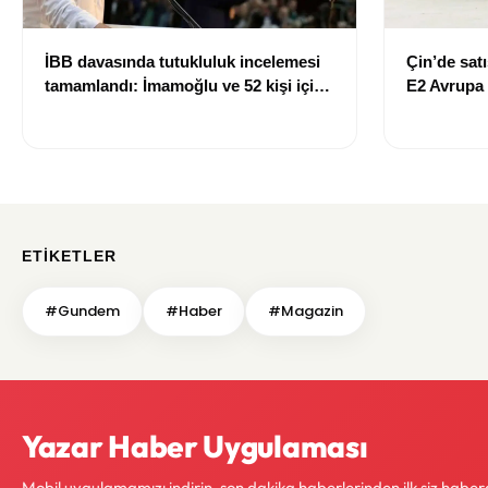
İBB davasında tutukluluk incelemesi
Çin’de satı
tamamlandı: İmamoğlu ve 52 kişi için
E2 Avrupa 
yeni karar
giriş yaptı
ETIKETLER
#Gundem
#Haber
#Magazin
Yazar Haber Uygulaması
Mobil uygulamamızı indirin, son dakika haberlerinden ilk siz haber