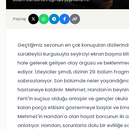
Paylaş
Geçtiğimiz sezonun en çok konuşulan dizilerinde
sürükleyici kurgusuyla seyirciyi ekran başına ki
hale gelerek gelişen olay örgüsü ve beklen
ediyor. İzleyiciler şimdi, dizinin 29. bölüm fr
sabırsızlanıyor. Son bölümde neler yaşandığına 
hastaneye kaldırılır. Mehmet, Handan'ın beyni
Ferit'in suçsuz olduğu anlaşılır ve gençler ok
kalan parça etkisini göstermeye başlar ve Emel b
Mehmet'in Handan'a olan hayat borcunun iki aile
anlatıyor. Handan, sorunlarla dolu bir evliliğe