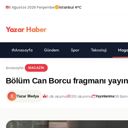
6 Ağustos 2026 Perşembe
İstanbul 4°C
Yazar Haber
Anasayfa
Gündem
Spor
Teknoloji
Maga
Anasayfa
MAGAZIN
Bölüm Can Borcu fragmanı yayın
5 dk okuma
210 okunma
16 Ekim
E
Yazar Medya
Yayınlanma: