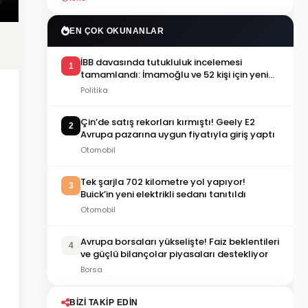
EN ÇOK OKUNANLAR
İBB davasında tutukluluk incelemesi
1
tamamlandı: İmamoğlu ve 52 kişi için yeni
karar
Politika
Çin’de satış rekorları kırmıştı! Geely E2
2
Avrupa pazarına uygun fiyatıyla giriş yaptı
Otomobil
Tek şarjla 702 kilometre yol yapıyor!
3
Buick’in yeni elektrikli sedanı tanıtıldı
Otomobil
Avrupa borsaları yükselişte! Faiz beklentileri
4
ve güçlü bilançolar piyasaları destekliyor
Borsa
BIZI TAKIP EDIN