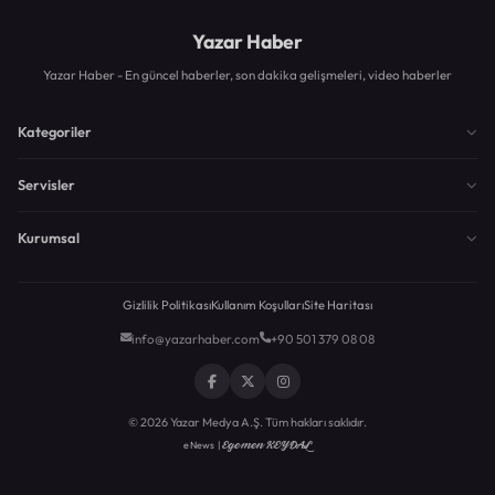
Yazar Haber
Yazar Haber - En güncel haberler, son dakika gelişmeleri, video haberler
Kategoriler
Servisler
Kurumsal
Gizlilik Politikası
Kullanım Koşulları
Site Haritası
info@yazarhaber.com
+90 501 379 08 08
© 2026 Yazar Medya A.Ş. Tüm hakları saklıdır.
Egemen KEYDAL
eNews |