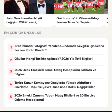
John Goodman’dan büyük
Galatasaray’da Villarreal Maçı
Vir
değişim: 90 kilo verdi,
Sonrası Transfer Tepkisi:
sila
hayranları tanımakta zorlandı
Taraftar Yönetimi Eleştirdi
şüph
EN ÇOK OKUNANLAR
1972 İrlanda Fotoğrafı Yeniden Gündemde Sevgilisi İçin Silaha
1
Sarılan Kadın Kimdir?
Okullar Hangi Tarihte Açılacak? 2026 Yılı Tatil Bilgileri
2
2026 Ocak Emeklilik Temel Maaş Hesaplama Tablosu ve
3
Bilgileri
Torba Kanun Komisyonu Onayladı: Yüksek Aidatlara
4
Sınırlama, Tapu ve Çevre Yasasında Köklü Değişiklikler
2026 Emekli Zammı: Taban Maaş Bilgileri ve 20 Bin Lira
5
Ödeme Hesaplama!