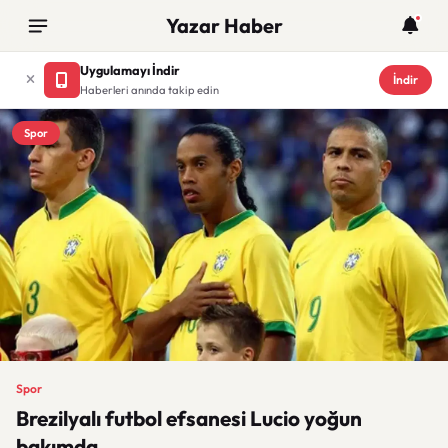
Yazar Haber
Uygulamayı İndir
İndir
Haberleri anında takip edin
Spor
Spor
Brezilyalı futbol efsanesi Lucio yoğun
bakımda