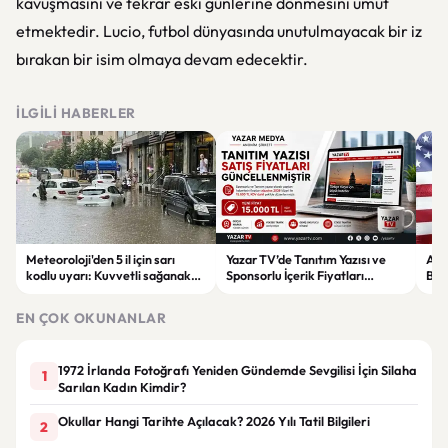
kavuşmasını ve tekrar eski günlerine dönmesini umut
etmektedir. Lucio, futbol dünyasında unutulmayacak bir iz
bırakan bir isim olmaya devam edecektir.
İLGILI HABERLER
Meteoroloji'den 5 il için sarı
Yazar TV’de Tanıtım Yazısı ve
ABD
kodlu uyarı: Kuvvetli sağanak
Sponsorlu İçerik Fiyatları
Boğ
ve fırtına geliyor
Güncellendi: Yeni Fiyat 15 Bin TL
iht
EN ÇOK OKUNANLAR
1972 İrlanda Fotoğrafı Yeniden Gündemde Sevgilisi İçin Silaha
1
Sarılan Kadın Kimdir?
Okullar Hangi Tarihte Açılacak? 2026 Yılı Tatil Bilgileri
2