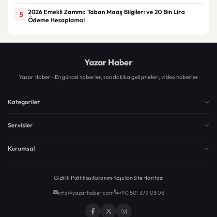
2026 Emekli Zammı: Taban Maaş Bilgileri ve 20 Bin Lira
5
Ödeme Hesaplama!
Yazar Haber
Yazar Haber - En güncel haberler, son dakika gelişmeleri, video haberler
Kategoriler
Servisler
Kurumsal
Gizlilik Politikası
Kullanım Koşulları
Site Haritası
info@yazarhaber.com
+90 501 379 08 08