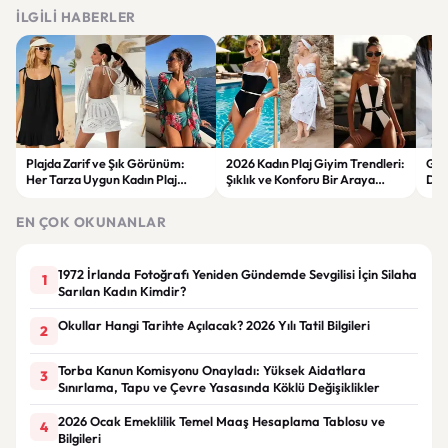
İLGILI HABERLER
Plajda Zarif ve Şık Görünüm:
2026 Kadın Plaj Giyim Trendleri:
Güz
Her Tarza Uygun Kadın Plaj
Şıklık ve Konforu Bir Araya
Dön
Giyim Önerileri
Getiren Modeller
Bakı
Çöz
EN ÇOK OKUNANLAR
1972 İrlanda Fotoğrafı Yeniden Gündemde Sevgilisi İçin Silaha
1
Sarılan Kadın Kimdir?
Okullar Hangi Tarihte Açılacak? 2026 Yılı Tatil Bilgileri
2
Torba Kanun Komisyonu Onayladı: Yüksek Aidatlara
3
Sınırlama, Tapu ve Çevre Yasasında Köklü Değişiklikler
2026 Ocak Emeklilik Temel Maaş Hesaplama Tablosu ve
4
Bilgileri