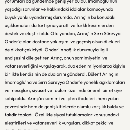
yorumları da gündemde geniş yer buldu. İmamoğlu'nun
yaşadığı sorunlar ve hakkındaki iddialar kamuoyunda
büyük yankı uyandırmış durumda. Arınç'ın bu konudaki
açıklamaları da tartışma yarattı ve farklı kesimlerden
destek ve eleştiri aldı. Öte yandan, Arınç'ın Sırrı Süreyya
Önder'e olan dostane yaklaşımı ve geçmiş olsun dilekleri
de dikkat çekiciydi. Önder'in sağlık durumuyla ilgili
endişesini dile getiren Arınç, onun samimiyetini ve
vatanseverliğini vurgulayarak, dua eden milyonlarca kişiyle
birlikte kendisinin de dualarını gönderdi. Bülent Arınç'ın
İmamoğlu'na ve Sırrı Süreyya Önder'e yönelik açıklamaları
ve mesajları, siyaset ve toplum üzerinde önemli bir etkiye
sahip oldu. Arınç'ın samimi ve içten ifadeleri, hem yakın
çevresinde hem de geniş kitlelerde olumlu karşılık buldu ve
takdir topladı. Özellikle siyasi tutuklamalar konusundaki
eleştirileri ve vatanseverlik vurguları, dikkat çekici ve