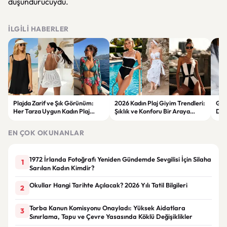
düşündürücüydü.
İLGILI HABERLER
Plajda Zarif ve Şık Görünüm:
2026 Kadın Plaj Giyim Trendleri:
Güz
Her Tarza Uygun Kadın Plaj
Şıklık ve Konforu Bir Araya
Dön
Giyim Önerileri
Getiren Modeller
Bakı
Çöz
EN ÇOK OKUNANLAR
1972 İrlanda Fotoğrafı Yeniden Gündemde Sevgilisi İçin Silaha
1
Sarılan Kadın Kimdir?
Okullar Hangi Tarihte Açılacak? 2026 Yılı Tatil Bilgileri
2
Torba Kanun Komisyonu Onayladı: Yüksek Aidatlara
3
Sınırlama, Tapu ve Çevre Yasasında Köklü Değişiklikler