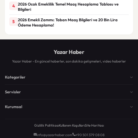
2026 Ocak Emeklilik Temel Maaş Hesaplama Tablosu ve
4
Bilgileri
2026 Emekli Zammı: Taban Maaş Bilgileri ve 20 Bin Lira
5
Ödeme Hesaplama!
Yazar Haber
Yazar Haber - En güncel haberler, son dakika gelişmeleri, video haberler
Kategoriler
Servisler
Kurumsal
Gizlilik Politikası
Kullanım Koşulları
Site Haritası
info@yazarhaber.com
+90 501 379 08 08