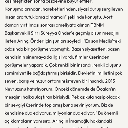
kesinleştikten sonra cezaevine buyur ettiler.
Konuşmalarından, hareketlerinden, siyasi duruş sergileyen
insanlara tutuklama olmamalı" şeklinde konuştu. Aort
damarı yırtılması sonrası ameliyata alınan TBMM
Başkanvekili Sırrı Süreyya Önder'e geçmiş olsun mesajını
ileten Arınç, Önder için şunları söyledi: "En son Meclis'teki
odasında bir görüşme yapmıştık. Bazen siyasetten, bazen
kendisinin sinemaya da ilgisi vardı, filmler üzerinden
görüşmeler yapardık. Çok renkli bir insandı, renkli oluşunu
samimiyet ile bağdaştırmış birisidir. Devletini milletini çok
seven, barış ve huzur ortamını isteyen bir insandı. 2013
Nevruzunu hatırlıyorum. Önceki dönemde de Öcalan'ın
mesajını halka ulaştıran birisiydi. Pek az kula nasip olacak
bir sevgiyi üzerinde toplamış buna seviniyorum. Biz de
kendisine dua ediyoruz, milyonlar dua ediyor." Bu önemli
açıklamaların yanı sıra, Arınç'ın İmamoğlu hakkındaki