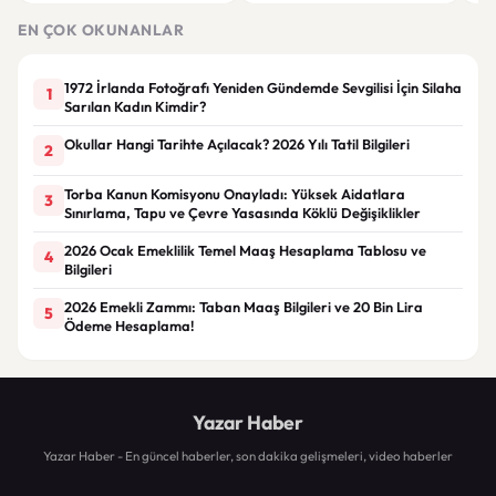
Azaltma Planı Tartışılıyor
ülk
alıy
EN ÇOK OKUNANLAR
1972 İrlanda Fotoğrafı Yeniden Gündemde Sevgilisi İçin Silaha
1
Sarılan Kadın Kimdir?
Okullar Hangi Tarihte Açılacak? 2026 Yılı Tatil Bilgileri
2
Torba Kanun Komisyonu Onayladı: Yüksek Aidatlara
3
Sınırlama, Tapu ve Çevre Yasasında Köklü Değişiklikler
2026 Ocak Emeklilik Temel Maaş Hesaplama Tablosu ve
4
Bilgileri
2026 Emekli Zammı: Taban Maaş Bilgileri ve 20 Bin Lira
5
Ödeme Hesaplama!
Yazar Haber
Yazar Haber - En güncel haberler, son dakika gelişmeleri, video haberler