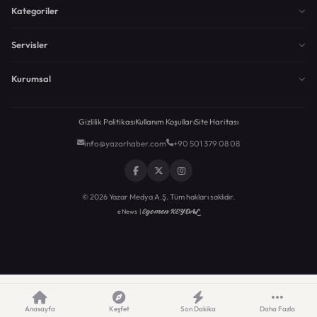
Kategoriler
Servisler
Kurumsal
Gizlilik Politikası
Kullanım Koşulları
Site Haritası
info@yazarhaber.com
+90 501 379 08 08
© 2026 Yazar Medya A.Ş. Tüm hakları saklıdır.
Egemen KEYDAL
eNews |
Anasayfa
Keşfet
Son Dakika
Daha Fazla