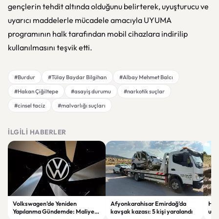
gençlerin tehdit altında olduğunu belirterek, uyuşturucu ve
uyarıcı maddelerle mücadele amacıyla UYUMA
programının halk tarafından mobil cihazlara indirilip
kullanılmasını teşvik etti.
#Burdur
#Tülay Baydar Bilgihan
#Albay Mehmet Balcı
#Hakan Çiğiltepe
#asayiş durumu
#narkotik suçlar
#cinsel taciz
#malvarlığı suçları
İLGILI HABERLER
Volkswagen’de Yeniden
Afyonkarahisar Emirdağ’da
Hatt
Yapılanma Gündemde: Maliyet
kavşak kazası: 5 kişi yaralandı
ulus