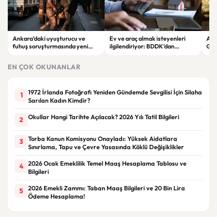
Ankara’daki uyuşturucu ve
Ev ve araç almak isteyenleri
Altı
fuhuş soruşturmasında yeni
ilgilendiriyor: BDDK’dan
Gra
gelişme: Gözaltı sayısı 10’a çıktı
tasarruf finansman şirketlerine
sev
yeni kurallar
EN ÇOK OKUNANLAR
1972 İrlanda Fotoğrafı Yeniden Gündemde Sevgilisi İçin Silaha
1
Sarılan Kadın Kimdir?
Okullar Hangi Tarihte Açılacak? 2026 Yılı Tatil Bilgileri
2
Torba Kanun Komisyonu Onayladı: Yüksek Aidatlara
3
Sınırlama, Tapu ve Çevre Yasasında Köklü Değişiklikler
2026 Ocak Emeklilik Temel Maaş Hesaplama Tablosu ve
4
Bilgileri
2026 Emekli Zammı: Taban Maaş Bilgileri ve 20 Bin Lira
5
Ödeme Hesaplama!