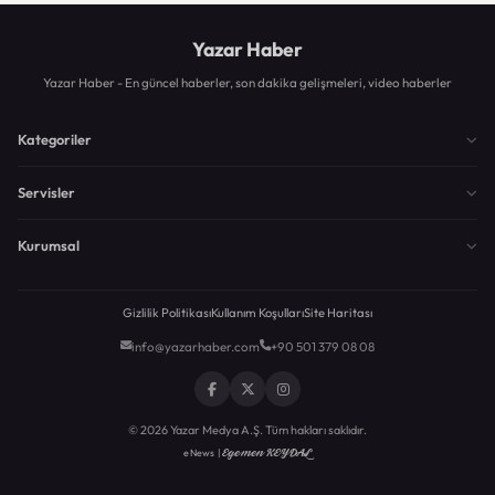
Yazar Haber
Yazar Haber - En güncel haberler, son dakika gelişmeleri, video haberler
Kategoriler
Servisler
Kurumsal
Gizlilik Politikası
Kullanım Koşulları
Site Haritası
info@yazarhaber.com
+90 501 379 08 08
© 2026 Yazar Medya A.Ş. Tüm hakları saklıdır.
Egemen KEYDAL
eNews |