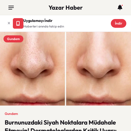
Yazar Haber
Uygulamayı İndir
İndir
Haberleri anında takip edin
Gundem
Gundem
Burnunuzdaki Siyah Noktalara Müdahale
Etmeyin! Dermatologlardan Kritik Uyarı: