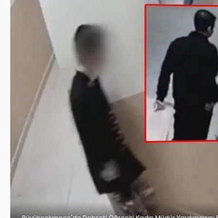
Büyükçekmece'de Dehşet! Öğrenci Kadın Müdür Yardımcısını B