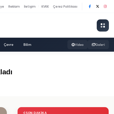
nye
Reklam
İletişim
KVKK
Çerez Politikası
|
Çevre
Bilim
Video
Galeri
ladı
SON DAKIKA