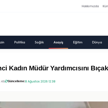
Hakkımızda
Kü
zin
Politika
Sağlık
Asayiş
Eğitim
Dünya
i Kadın Müdür Yardımcısını Bıçak
8:46
8 Ağustos 2026 12:38
Güncelleme: