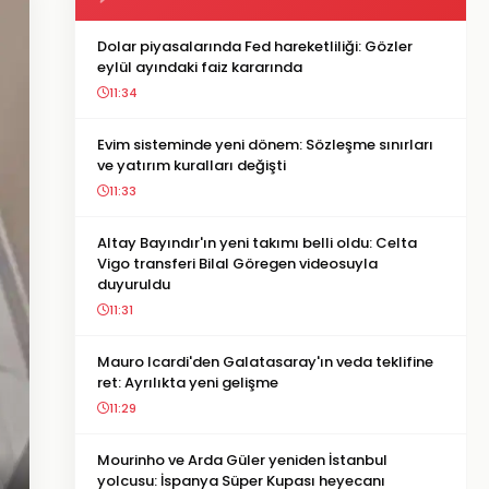
Dolar piyasalarında Fed hareketliliği: Gözler
eylül ayındaki faiz kararında
11:34
Evim sisteminde yeni dönem: Sözleşme sınırları
ve yatırım kuralları değişti
11:33
Altay Bayındır'ın yeni takımı belli oldu: Celta
Vigo transferi Bilal Göregen videosuyla
duyuruldu
11:31
Mauro Icardi'den Galatasaray'ın veda teklifine
ret: Ayrılıkta yeni gelişme
11:29
Mourinho ve Arda Güler yeniden İstanbul
yolcusu: İspanya Süper Kupası heyecanı