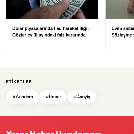
Dolar piyasalarında Fed hareketliliği:
Evim sist
Gözler eylül ayındaki faiz kararında
Sözleşme sı
değişti
ETIKETLER
#Gundem
#Haber
#Asayiş
Yazar Haber Uygulaması