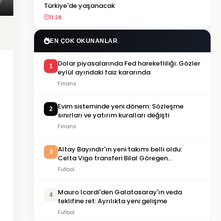
Türkiye'de yaşanacak
11:28
EN ÇOK OKUNANLAR
Dolar piyasalarında Fed hareketliliği: Gözler
1
eylül ayındaki faiz kararında
Finans
Evim sisteminde yeni dönem: Sözleşme
2
sınırları ve yatırım kuralları değişti
Finans
Altay Bayındır'ın yeni takımı belli oldu:
3
Celta Vigo transferi Bilal Göregen
videosuyla duyuruldu
Futbol
Mauro Icardi'den Galatasaray'ın veda
4
teklifine ret: Ayrılıkta yeni gelişme
Futbol