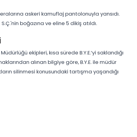
meralarına askeri kamuflaj pantolonuyla yansıdı.
.Ç.'nin boğazına ve eline 5 dikiş atıldı.
i
üdürlüğü ekipleri, kısa sürede B.Y.E.’yi saklandığı
klarından alınan bilgiye göre, B.Y.E. ile müdür
ların silinmesi konusundaki tartışma yaşandığı