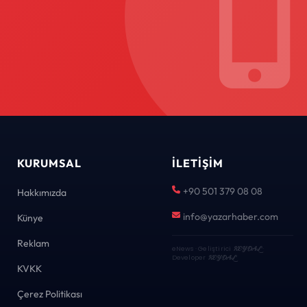
KURUMSAL
İLETIŞIM
+90 501 379 08 08
Hakkımızda
info@yazarhaber.com
Künye
Reklam
eNews · Geliştirici
KEYDAL
·
Developer
KEYDAL
KVKK
Çerez Politikası