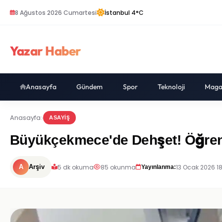
8 Ağustos 2026 Cumartesi
İstanbul 4°C
Yazar Haber
Anasayfa
Gündem
Spor
Teknoloji
Maga
Anasayfa
ASAYIŞ
Büyükçekmece'de Dehşet! Öğrenc
5 dk okuma
85 okunma
13 Ocak 2026 1
A
Arşiv
Yayınlanma: