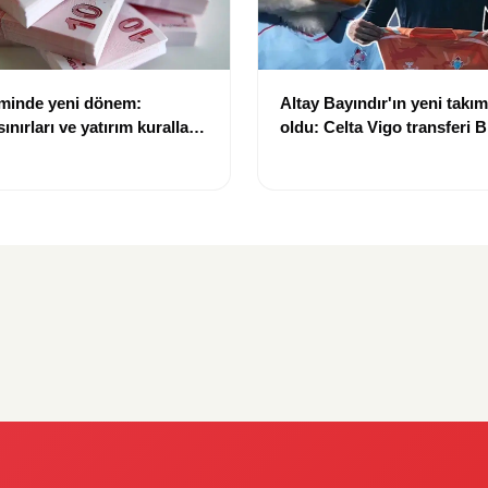
eminde yeni dönem:
Altay Bayındır'ın yeni takımı
nırları ve yatırım kuralları
oldu: Celta Vigo transferi Bi
Göregen videosuyla duyur