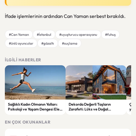
İfade işlemlerinin ardından Can Yaman serbest bırakıldı.
#Can Yaman
#İstanbul
#uyuşturucu operasyonu
#fuhuş
#ünlü oyuncular
#gözaltı
#suçlama
İLGILI HABERLER
Sağlıklı Kadın Olmanın Yolları:
Dekorda Değerli Taşların
Çan
Psikoloji ve Yaşam Dengesi Ele
Zarafeti: Lüks ve Doğal
yaş
Alındı
Dokunuşlar Evleri Süslüyor
kay
EN ÇOK OKUNANLAR