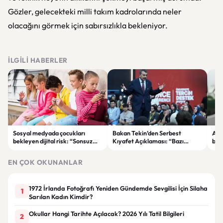
Gözler, gelecekteki milli takım kadrolarında neler
olacağını görmek için sabırsızlıkla bekleniyor.
İLGILI HABERLER
Sosyal medyada çocukları
Bakan Tekin’den Serbest
Akı
bekleyen dijital risk: “Sonsuz
Kıyafet Açıklaması: “Bazı
başl
kaydırma” bağımlılığına dikkat
Olumsuzluklar Ortaya Çıktı”
ger
EN ÇOK OKUNANLAR
1972 İrlanda Fotoğrafı Yeniden Gündemde Sevgilisi İçin Silaha
1
Sarılan Kadın Kimdir?
Okullar Hangi Tarihte Açılacak? 2026 Yılı Tatil Bilgileri
2