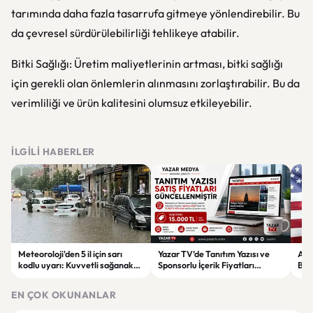
tarımında daha fazla tasarrufa gitmeye yönlendirebilir. Bu
da çevresel sürdürülebilirliği tehlikeye atabilir.
Bitki Sağlığı: Üretim maliyetlerinin artması, bitki sağlığı
için gerekli olan önlemlerin alınmasını zorlaştırabilir. Bu da
verimliliği ve ürün kalitesini olumsuz etkileyebilir.
İLGILI HABERLER
Meteoroloji'den 5 il için sarı
Yazar TV’de Tanıtım Yazısı ve
ABD
kodlu uyarı: Kuvvetli sağanak
Sponsorlu İçerik Fiyatları
Boğ
ve fırtına geliyor
Güncellendi: Yeni Fiyat 15 Bin TL
iht
EN ÇOK OKUNANLAR