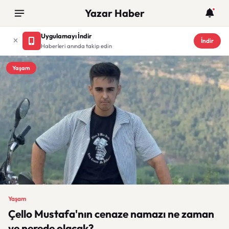
Yazar Haber
Uygulamayı İndir
İndir
Haberleri anında takip edin
Yaşam
Yaşam
Çello Mustafa'nın cenaze namazı ne zaman
ve nerede olacak?