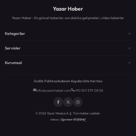
Yazar Haber
Yazar Haber - En güncel haberler, son dakika gelişmeleri, video haberler
Kategoriler
Servisler
Kurumsal
Gizlilik Politikası
Kullanım Koşulları
Site Haritası
info@yazarhaber.com
+90 501 379 08 08
© 2026 Yazar Medya A.Ş. Tüm hakları saklıdır.
Egemen KEYDAL
eNews |