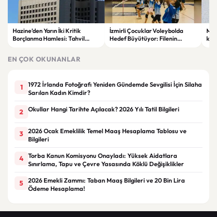
Hazine’den Yarın İki Kritik
İzmirli Çocuklar Voleybolda
Mete
Borçlanma Hamlesi: Tahvil
Hedef Büyütüyor: Filenin
kod
İhalesi ve Kira Sertifikası Satışı
Sultanları İlham Kaynağı Oldu
ve f
Yapılacak
EN ÇOK OKUNANLAR
1972 İrlanda Fotoğrafı Yeniden Gündemde Sevgilisi İçin Silaha
1
Sarılan Kadın Kimdir?
Okullar Hangi Tarihte Açılacak? 2026 Yılı Tatil Bilgileri
2
2026 Ocak Emeklilik Temel Maaş Hesaplama Tablosu ve
3
Bilgileri
Torba Kanun Komisyonu Onayladı: Yüksek Aidatlara
4
Sınırlama, Tapu ve Çevre Yasasında Köklü Değişiklikler
2026 Emekli Zammı: Taban Maaş Bilgileri ve 20 Bin Lira
5
Ödeme Hesaplama!