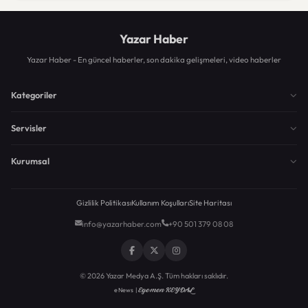
Yazar Haber
Yazar Haber - En güncel haberler, son dakika gelişmeleri, video haberler
Kategoriler
Servisler
Kurumsal
Gizlilik Politikası
Kullanım Koşulları
Site Haritası
info@yazarhaber.com
+90 501 379 08 08
© 2026 Yazar Medya A.Ş. Tüm hakları saklıdır.
Egemen KEYDAL
eNews |