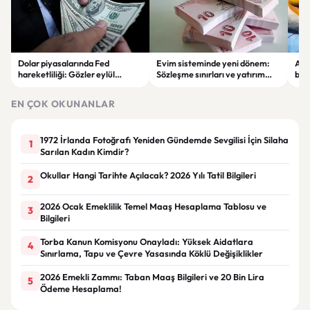
Dolar piyasalarında Fed
Evim sisteminde yeni dönem:
Alta
hareketliliği: Gözler eylül
Sözleşme sınırları ve yatırım
bell
ayındaki faiz kararında
kuralları değişti
Bil
duy
EN ÇOK OKUNANLAR
1972 İrlanda Fotoğrafı Yeniden Gündemde Sevgilisi İçin Silaha
1
Sarılan Kadın Kimdir?
Okullar Hangi Tarihte Açılacak? 2026 Yılı Tatil Bilgileri
2
2026 Ocak Emeklilik Temel Maaş Hesaplama Tablosu ve
3
Bilgileri
Torba Kanun Komisyonu Onayladı: Yüksek Aidatlara
4
Sınırlama, Tapu ve Çevre Yasasında Köklü Değişiklikler
2026 Emekli Zammı: Taban Maaş Bilgileri ve 20 Bin Lira
5
Ödeme Hesaplama!