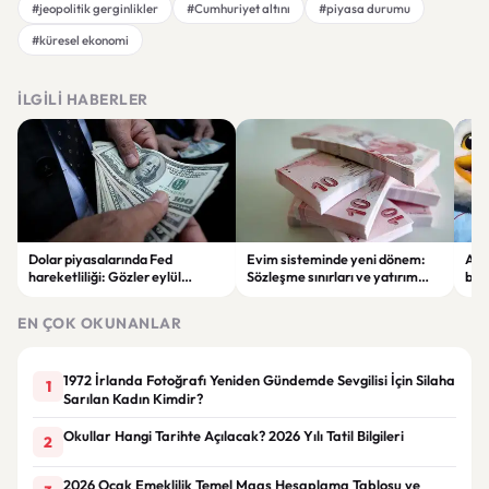
#jeopolitik gerginlikler
#Cumhuriyet altını
#piyasa durumu
#küresel ekonomi
İLGILI HABERLER
Dolar piyasalarında Fed
Evim sisteminde yeni dönem:
Alta
hareketliliği: Gözler eylül
Sözleşme sınırları ve yatırım
bell
ayındaki faiz kararında
kuralları değişti
Bil
duy
EN ÇOK OKUNANLAR
1972 İrlanda Fotoğrafı Yeniden Gündemde Sevgilisi İçin Silaha
1
Sarılan Kadın Kimdir?
Okullar Hangi Tarihte Açılacak? 2026 Yılı Tatil Bilgileri
2
2026 Ocak Emeklilik Temel Maaş Hesaplama Tablosu ve