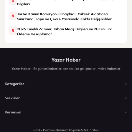
3
Bilgileri
Torba Kanun Komisyonu Onayladı: Yüksek Aidatlara
4
Sınırlama, Tapu ve Çevre Yasasında Köklü Değişiklikler
2026 Emekli Zammı: Taban Maaş Bilgileri ve 20 Bin Lira
5
Ödeme Hesaplama!
Yazar Haber
Yazar Haber - En güncel haberler, son dakika gelişmeleri, video haberler
Kategoriler
Servisler
Kurumsal
Gizlilik Politikası
Kullanım Koşulları
Site Haritası