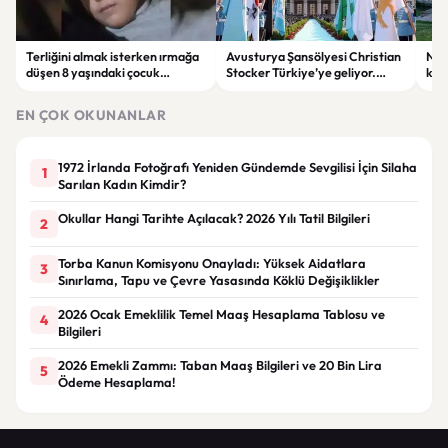
Terliğini almak isterken ırmağa
Avusturya Şansölyesi Christian
NASA
düşen 8 yaşındaki çocuk
Stocker Türkiye’ye geliyor.
köy
hayatını kaybetti.
Görüşmelerde önemli başlıklar
seçt
masada olacak
EN ÇOK OKUNANLAR
1972 İrlanda Fotoğrafı Yeniden Gündemde Sevgilisi İçin Silaha
1
Sarılan Kadın Kimdir?
Okullar Hangi Tarihte Açılacak? 2026 Yılı Tatil Bilgileri
2
Torba Kanun Komisyonu Onayladı: Yüksek Aidatlara
3
Sınırlama, Tapu ve Çevre Yasasında Köklü Değişiklikler
2026 Ocak Emeklilik Temel Maaş Hesaplama Tablosu ve
4
Bilgileri
2026 Emekli Zammı: Taban Maaş Bilgileri ve 20 Bin Lira
5
Ödeme Hesaplama!