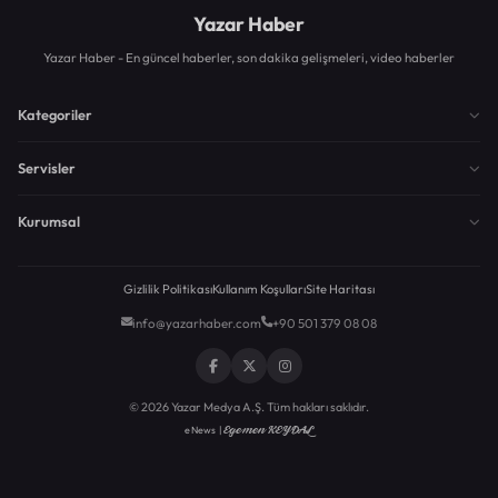
Yazar Haber
Yazar Haber - En güncel haberler, son dakika gelişmeleri, video haberler
Kategoriler
Servisler
Kurumsal
Gizlilik Politikası
Kullanım Koşulları
Site Haritası
info@yazarhaber.com
+90 501 379 08 08
© 2026 Yazar Medya A.Ş. Tüm hakları saklıdır.
Egemen KEYDAL
eNews |