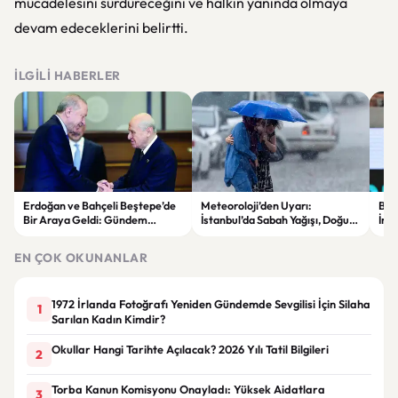
mücadelesini sürdüreceğini ve halkın yanında olmaya
devam edeceklerini belirtti.
İLGILI HABERLER
Erdoğan ve Bahçeli Beştepe’de
Meteoroloji’den Uyarı:
Beşi
Bir Araya Geldi: Gündem
İstanbul’da Sabah Yağışı, Doğu
İmz
“Terörsüz Türkiye” Süreci
Bölgelerde Çöl Tozu Bekleniyor
Avr
Kay
EN ÇOK OKUNANLAR
1972 İrlanda Fotoğrafı Yeniden Gündemde Sevgilisi İçin Silaha
1
Sarılan Kadın Kimdir?
Okullar Hangi Tarihte Açılacak? 2026 Yılı Tatil Bilgileri
2
Torba Kanun Komisyonu Onayladı: Yüksek Aidatlara
3