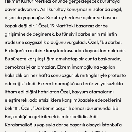
Hikmet Kültür Merkezi önünde gerçekleşecek kurultaya
davet ediyorum. Asıl kurultay konuşmasını salonda değil,
dışarıda yapacağız. Kurultay herkese açıktır ve basına
kapalı değildir." Özel, 19 Mart'taki başarısız darbe
girişimine de değinerek, bu tür sivil darbelerin milletin
iradesine saygısızlık olduğunu vurguladı. Özel, "Bu darbe,
Erdoğan'ın rakibine karşı korkusundan kaynaklanmaktadır.
Bu süreçte karşılaştığımız muhatap bir cunta başkanıdır,
demokrasiyi anlamazlar. Ekrem İmamoğlu'na yapılan
haksızlıkları her hafta sonu özgürlük mitingleriyle protesto
edeceğiz" dedi. Ekrem İmamoğlu'nun terör ve yolsuzlukla
itham edildiğini hatırlatan Özel, kayyum atamalarını
eleştirerek, adaletsizliklere karşı mücadele edeceklerini
belirtti. Özel, "Darbenin başarılı olması durumunda İBB
Başkanlığı'na getirilecek isimler bellidir. Adil
Karaismailoğlu yapısıyla darbe başarılı olsaydı İstanbul'a