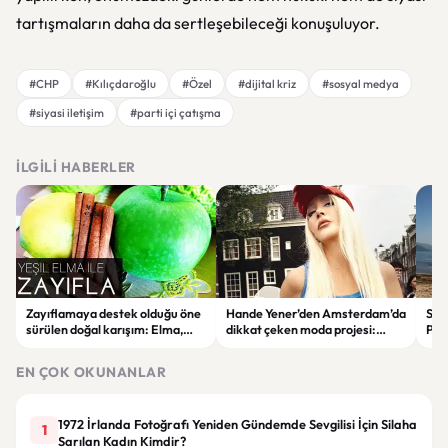
tartışmaların daha da sertleşebileceği konuşuluyor.
#CHP
#Kılıçdaroğlu
#Özel
#dijital kriz
#sosyal medya
#siyasi iletişim
#parti içi çatışma
İLGILI HABERLER
Zayıflamaya destek olduğu öne
Hande Yener’den Amsterdam’da
Sağl
sürülen doğal karışım: Elma,
dikkat çeken moda projesi:
Psi
limon ve tarçınlı iksir tarifi
STAR Gene kapılarını açtı
Alın
EN ÇOK OKUNANLAR
1972 İrlanda Fotoğrafı Yeniden Gündemde Sevgilisi İçin Silaha
1
Sarılan Kadın Kimdir?