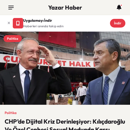
Yazar Haber
Uygulamayı İndir
İndir
Haberleri anında takip edin
Politika
Politika
CHP’de Dijital Kriz Derinleşiyor: Kılıçdaroğlu
Ve Özel Cephesi Sosyal Medyada Karşı