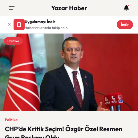
Yazar Haber
Uygulamayı İndir
İndir
Haberleri anında takip edin
Politika
Politika
CHP’de Kritik Seçim! Özgür Özel Resmen
Grup Başkanı Oldu