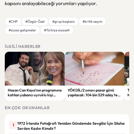
kapısını aralayabileceği yorumları yapılıyor.
#CHP
#Özgür Özel
#grup başkanı
#kritik seçim
#siyasi gelişmeler
#Türkiye siyaseti
İLGILI HABERLER
Hasan Can Kaya’nın programına
YÖKDİL/2 sınavı pazar günü
Tren
katılan yabancı uyruklu kişi
yapılacak: 104 bin 529 aday ter
Man
çalışma izni olmadığı
dökecek
Bol
gerekçesiyle gözaltına alındı
EN ÇOK OKUNANLAR
1972 İrlanda Fotoğrafı Yeniden Gündemde Sevgilisi İçin Silaha
1
Sarılan Kadın Kimdir?