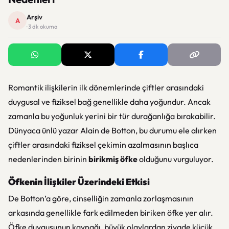
Arşiv
A
· 3 dk okuma
Romantik ilişkilerin ilk dönemlerinde çiftler arasındaki
duygusal ve fiziksel bağ genellikle daha yoğundur. Ancak
zamanla bu yoğunluk yerini bir tür durağanlığa bırakabilir.
Dünyaca ünlü yazar Alain de Botton, bu durumu ele alırken
çiftler arasındaki fiziksel çekimin azalmasının başlıca
nedenlerinden birinin
birikmiş öfke
olduğunu vurguluyor.
Öfkenin İlişkiler Üzerindeki Etkisi
De Botton’a göre, cinselliğin zamanla zorlaşmasının
arkasında genellikle fark edilmeden biriken öfke yer alır.
Öfke duygusunun kaynağı, büyük olaylardan ziyade küçük