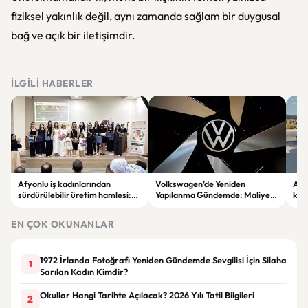
fiziksel yakınlık değil, aynı zamanda sağlam bir duygusal
bağ ve açık bir iletişimdir.
İLGILI HABERLER
Afyonlu iş kadınlarından
Volkswagen’de Yeniden
Afy
sürdürülebilir üretim hamlesi:
Yapılanma Gündemde: Maliyet
kavş
EKO-KOOP Projesi tanıtıldı
Azaltma Planı Tartışılıyor
EN ÇOK OKUNANLAR
1972 İrlanda Fotoğrafı Yeniden Gündemde Sevgilisi İçin Silaha
1
Sarılan Kadın Kimdir?
Okullar Hangi Tarihte Açılacak? 2026 Yılı Tatil Bilgileri
2