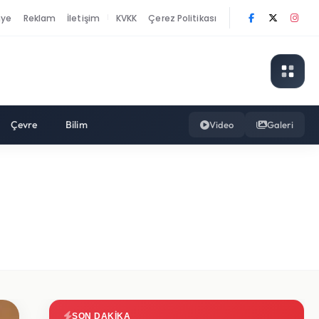
nye
Reklam
İletişim
KVKK
Çerez Politikası
|
Çevre
Bilim
Video
Galeri
SON DAKIKA