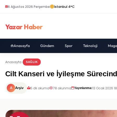
6 Ağustos 2026 Perşembe
İstanbul 4°C
Yazar Haber
Anasayfa
Gündem
Spor
Teknoloji
Maga
Anasayfa
SAĞLIK
Cilt Kanseri ve İyileşme Süreci
5 dk okuma
78 okunma
13 Ocak 2026 18
A
Arşiv
Yayınlanma: