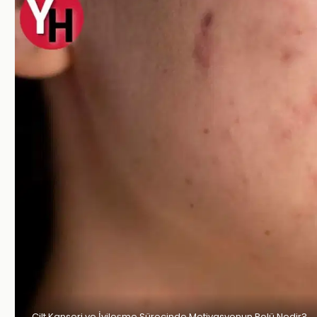
Cilt Kanseri ve İyileşme Sürecinde Motivasyonun Rolü Nedir?