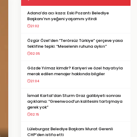
Adana’da acı kaza: Eski Pozantı Belediye
Başkanı’nın yeğeni yaşamını yitirdi
21:02
Özgür Özel’den “Terörsüz Türkiye” çerçeve yasa
teklifine tepki: “Meselenin ruhuna aykırı”
02:05
Gözde Yılmaz kimdir? Kariyeri ve özel hayatıyla
merak edilen menajer hakkında bilgiler
21:04
İsmail Kartal’dan Sturm Graz galibiyeti sonrası
açıklama: “Greenwood’un kalitesini tartışmaya
gerek yok”
02:15
Lüleburgaz Belediye Başkanı Murat Gerenli
CHP’den istifa etti