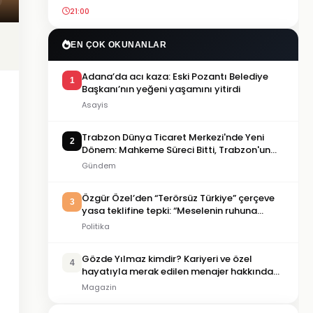
21:00
EN ÇOK OKUNANLAR
Adana’da acı kaza: Eski Pozantı Belediye
1
Başkanı’nın yeğeni yaşamını yitirdi
Asayis
Trabzon Dünya Ticaret Merkezi'nde Yeni
2
Dönem: Mahkeme Süreci Bitti, Trabzon'un
Dev Projesi Ne Zaman Tamamlanacak?
Gündem
Özgür Özel’den “Terörsüz Türkiye” çerçeve
3
yasa teklifine tepki: “Meselenin ruhuna
aykırı”
Politika
Gözde Yılmaz kimdir? Kariyeri ve özel
4
hayatıyla merak edilen menajer hakkında
bilgiler
Magazin