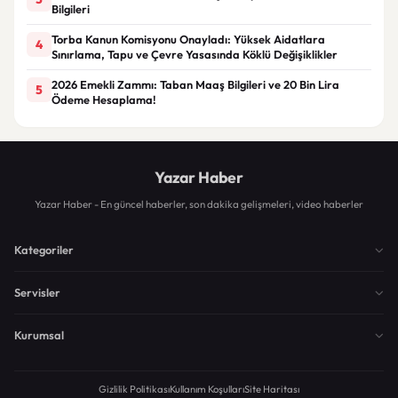
Bilgileri
Torba Kanun Komisyonu Onayladı: Yüksek Aidatlara
4
Sınırlama, Tapu ve Çevre Yasasında Köklü Değişiklikler
2026 Emekli Zammı: Taban Maaş Bilgileri ve 20 Bin Lira
5
Ödeme Hesaplama!
Yazar Haber
Yazar Haber - En güncel haberler, son dakika gelişmeleri, video haberler
Kategoriler
Servisler
Kurumsal
Gizlilik Politikası
Kullanım Koşulları
Site Haritası