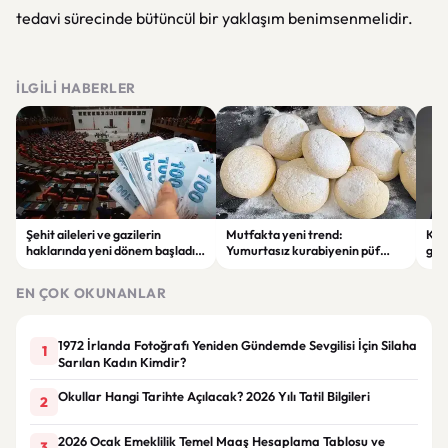
tedavi sürecinde bütüncül bir yaklaşım benimsenmelidir.
İLGILI HABERLER
Şehit aileleri ve gazilerin
Mutfakta yeni trend:
KOS
haklarında yeni dönem başladı:
Yumurtasız kurabiyenin püf
giri
Ödemeler ve aylıklarda artış
noktaları ortaya çıktı
des
yapılacak
EN ÇOK OKUNANLAR
1972 İrlanda Fotoğrafı Yeniden Gündemde Sevgilisi İçin Silaha
1
Sarılan Kadın Kimdir?
Okullar Hangi Tarihte Açılacak? 2026 Yılı Tatil Bilgileri
2
2026 Ocak Emeklilik Temel Maaş Hesaplama Tablosu ve
3