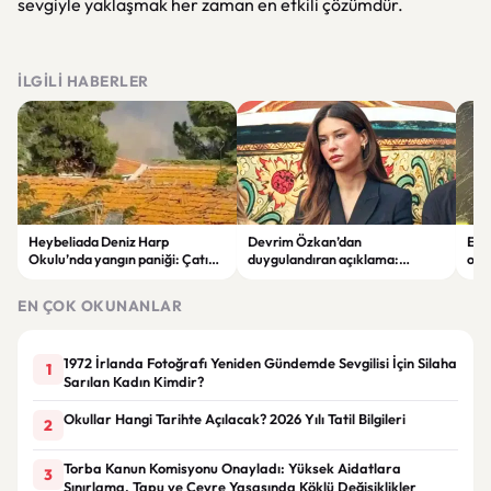
sevgiyle yaklaşmak her zaman en etkili çözümdür.
İLGILI HABERLER
Heybeliada Deniz Harp
Devrim Özkan’dan
Edi
Okulu’nda yangın paniği: Çatıda
duygulandıran açıklama:
ope
büyük hasar oluştu
“Babaannemi kaybettim”
tut
EN ÇOK OKUNANLAR
1972 İrlanda Fotoğrafı Yeniden Gündemde Sevgilisi İçin Silaha
1
Sarılan Kadın Kimdir?
Okullar Hangi Tarihte Açılacak? 2026 Yılı Tatil Bilgileri
2
Torba Kanun Komisyonu Onayladı: Yüksek Aidatlara
3
Sınırlama, Tapu ve Çevre Yasasında Köklü Değişiklikler