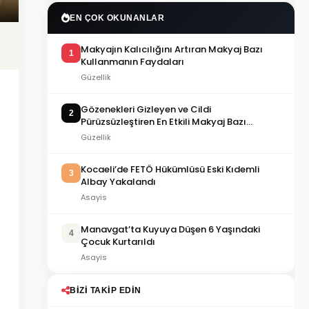
EN ÇOK OKUNANLAR
Makyajın Kalıcılığını Artıran Makyaj Bazı
1
Kullanmanın Faydaları
Güzellik
Gözenekleri Gizleyen ve Cildi
2
Pürüzsüzleştiren En Etkili Makyaj Bazı
Önerileri
Güzellik
Kocaeli’de FETÖ Hükümlüsü Eski Kıdemli
3
Albay Yakalandı
Asayis
Manavgat’ta Kuyuya Düşen 6 Yaşındaki
4
Çocuk Kurtarıldı
Asayis
BIZI TAKIP EDIN