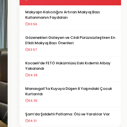
Makyajın Kalıcılığını Artıran Makyaj Bazı
Kullanmanın Faydaları
03:56
Gözenekleri Gizleyen ve Cildi Pürüzsüzleştiren En
Etkili Makyaj Bazı Önerileri
03:57
Kocaeli’de FETÖ Hükümlüsü Eski Kıdemli Albay
Yakalandı
04:39
Manavgat’ta Kuyuya Düşen 6 Yaşındaki Çocuk
Kurtarıldı
04:35
Şam’da Şiddetli Patlama: Ölü ve Yaralılar Var
04:31