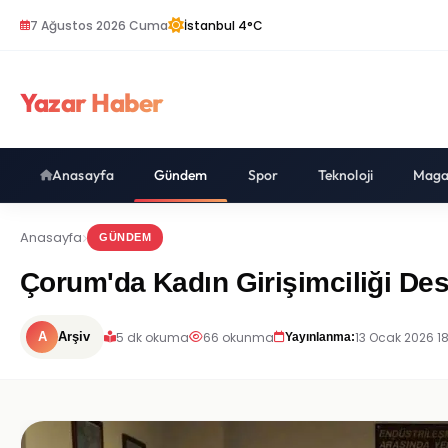
7 Ağustos 2026 Cuma
İstanbul 4°C
Yazar Haber
Anasayfa
Gündem
Spor
Teknoloji
Maga
Anasayfa
GÜNDEM
Çorum'da Kadın Girişimciliği Des
5 dk okuma
66 okunma
13 Ocak 2026 1
A
Arşiv
Yayınlanma: