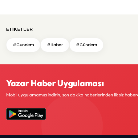
ETIKETLER
#Gundem
#Haber
#Gündem
Yazar Haber Uygulaması
Mobil uygulamamızı indirin, son dakika haberlerinden ilk siz haber