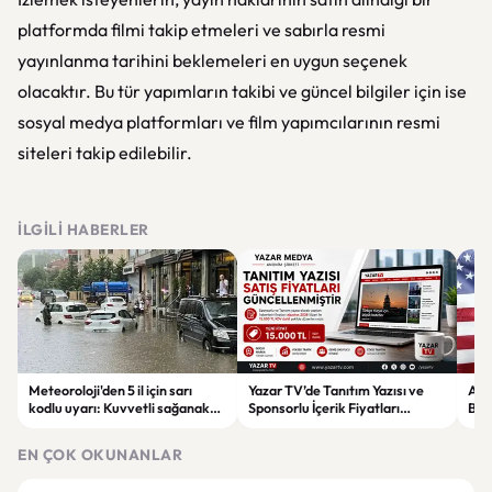
platformda filmi takip etmeleri ve sabırla resmi
yayınlanma tarihini beklemeleri en uygun seçenek
olacaktır. Bu tür yapımların takibi ve güncel bilgiler için ise
sosyal medya platformları ve film yapımcılarının resmi
siteleri takip edilebilir.
İLGILI HABERLER
Meteoroloji'den 5 il için sarı
Yazar TV’de Tanıtım Yazısı ve
ABD
kodlu uyarı: Kuvvetli sağanak
Sponsorlu İçerik Fiyatları
Boğ
ve fırtına geliyor
Güncellendi: Yeni Fiyat 15 Bin TL
iht
EN ÇOK OKUNANLAR