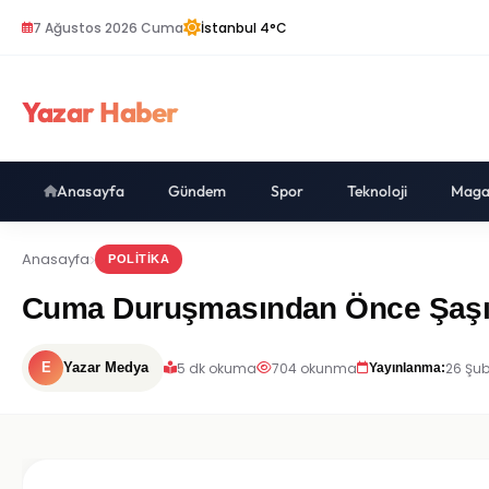
7 Ağustos 2026 Cuma
İstanbul 4°C
Yazar Haber
Anasayfa
Gündem
Spor
Teknoloji
Maga
Anasayfa
POLITIKA
Cuma Duruşmasından Önce Şaşırt
5 dk okuma
704 okunma
26 Şub
E
Yazar Medya
Yayınlanma: