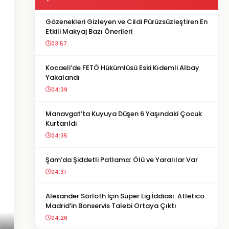
Gözenekleri Gizleyen ve Cildi Pürüzsüzleştiren En
Etkili Makyaj Bazı Önerileri
03:57
Kocaeli’de FETÖ Hükümlüsü Eski Kıdemli Albay
Yakalandı
04:39
Manavgat’ta Kuyuya Düşen 6 Yaşındaki Çocuk
Kurtarıldı
04:35
Şam’da Şiddetli Patlama: Ölü ve Yaralılar Var
04:31
Alexander Sörloth İçin Süper Lig İddiası: Atletico
Madrid’in Bonservis Talebi Ortaya Çıktı
04:26