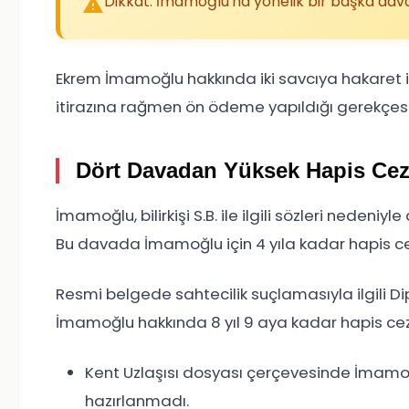
Dikkat: İmamoğlu'na yönelik bir başka dava
Ekrem İmamoğlu hakkında iki savcıya hakaret 
itirazına rağmen ön ödeme yapıldığı gerekçesi
Dört Davadan Yüksek Hapis Ceza
İmamoğlu, bilirkişi S.B. ile ilgili sözleri nede
Bu davada İmamoğlu için 4 yıla kadar hapis cez
Resmi belgede sahtecilik suçlamasıyla ilgili
İmamoğlu hakkında 8 yıl 9 aya kadar hapis ceza
Kent Uzlaşısı dosyası çerçevesinde İmamo
hazırlanmadı.