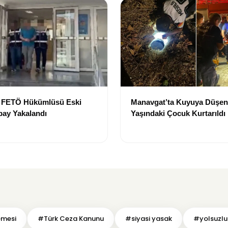
e FETÖ Hükümlüsü Eski
Manavgat’ta Kuyuya Düşen
bay Yakalandı
Yaşındaki Çocuk Kurtarıldı
emesi
#Türk Ceza Kanunu
#siyasi yasak
#yolsuzlu