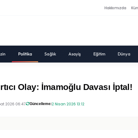
Hakkımızda
Kü
zin
Politika
Sağlık
Asayiş
Eğitim
Dünya
ıcı Olay: İmamoğlu Davası İptal!
at 2026 06:47
2 Nisan 2026 13:12
Güncelleme: