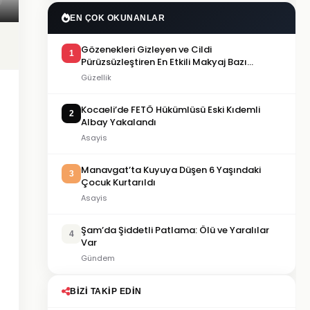
EN ÇOK OKUNANLAR
Gözenekleri Gizleyen ve Cildi
1
Pürüzsüzleştiren En Etkili Makyaj Bazı
Önerileri
Güzellik
Kocaeli’de FETÖ Hükümlüsü Eski Kıdemli
2
Albay Yakalandı
Asayis
Manavgat’ta Kuyuya Düşen 6 Yaşındaki
3
Çocuk Kurtarıldı
Asayis
Şam’da Şiddetli Patlama: Ölü ve Yaralılar
4
Var
Gündem
BIZI TAKIP EDIN