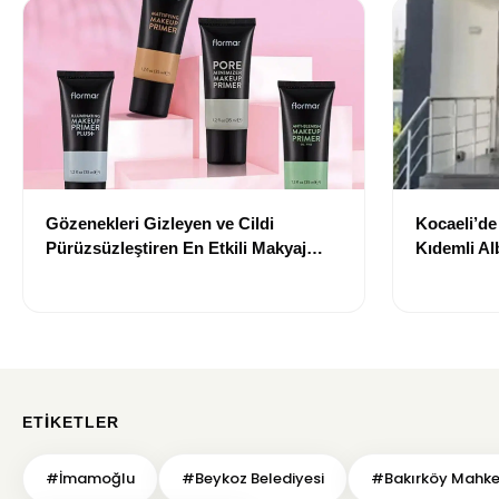
Gözenekleri Gizleyen ve Cildi
Kocaeli’d
Pürüzsüzleştiren En Etkili Makyaj
Kıdemli Al
Bazı Önerileri
ETIKETLER
#İmamoğlu
#Beykoz Belediyesi
#Bakırköy Mahk