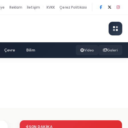
nye
Reklam
İletişim
KVKK
Çerez Politikası
|
Çevre
Bilim
Video
Galeri
SON DAKIKA