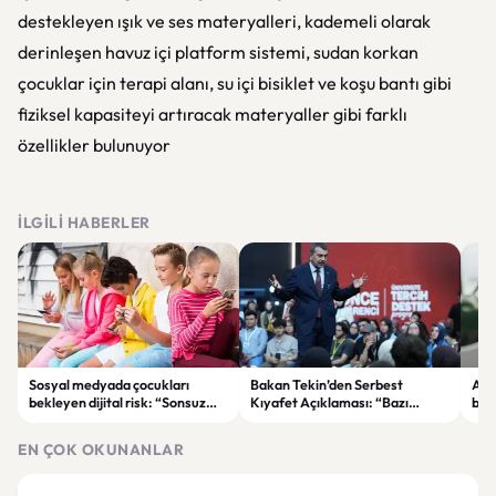
destekleyen ışık ve ses materyalleri, kademeli olarak
derinleşen havuz içi platform sistemi, sudan korkan
çocuklar için terapi alanı, su içi bisiklet ve koşu bantı gibi
fiziksel kapasiteyi artıracak materyaller gibi farklı
özellikler bulunuyor
İLGILI HABERLER
Sosyal medyada çocukları
Bakan Tekin’den Serbest
Akı
bekleyen dijital risk: “Sonsuz
Kıyafet Açıklaması: “Bazı
başl
kaydırma” bağımlılığına dikkat
Olumsuzluklar Ortaya Çıktı”
ger
EN ÇOK OKUNANLAR