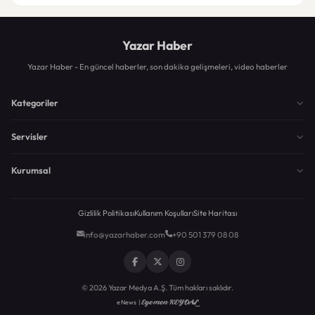
Yazar Haber
Yazar Haber - En güncel haberler, son dakika gelişmeleri, video haberler
Kategoriler
Servisler
Kurumsal
Gizlilik Politikası
Kullanım Koşulları
Site Haritası
info@yazarhaber.com
+90 501 379 08 08
© 2026 Yazar Medya A.Ş. Tüm hakları saklıdır.
Egemen KEYDAL
eNews |