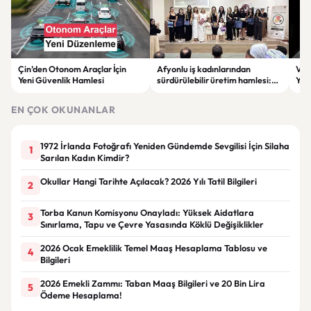
Çin’den Otonom Araçlar İçin
Afyonlu iş kadınlarından
Vol
Yeni Güvenlik Hamlesi
sürdürülebilir üretim hamlesi:
Yap
EKO-KOOP Projesi tanıtıldı
Azal
EN ÇOK OKUNANLAR
1972 İrlanda Fotoğrafı Yeniden Gündemde Sevgilisi İçin Silaha
1
Sarılan Kadın Kimdir?
Okullar Hangi Tarihte Açılacak? 2026 Yılı Tatil Bilgileri
2
Torba Kanun Komisyonu Onayladı: Yüksek Aidatlara
3
Sınırlama, Tapu ve Çevre Yasasında Köklü Değişiklikler
2026 Ocak Emeklilik Temel Maaş Hesaplama Tablosu ve
4
Bilgileri
2026 Emekli Zammı: Taban Maaş Bilgileri ve 20 Bin Lira
5
Ödeme Hesaplama!