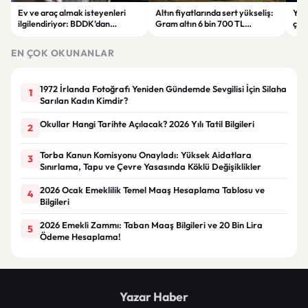
Ev ve araç almak isteyenleri
Altın fiyatlarında sert yükseliş:
Yar
ilgilendiriyor: BDDK’dan
Gram altın 6 bin 700 TL
çalı
tasarruf finansman şirketlerine
seviyesini gördü
Pri
yeni kurallar
hes
EN ÇOK OKUNANLAR
1972 İrlanda Fotoğrafı Yeniden Gündemde Sevgilisi İçin Silaha
1
Sarılan Kadın Kimdir?
Okullar Hangi Tarihte Açılacak? 2026 Yılı Tatil Bilgileri
2
Torba Kanun Komisyonu Onayladı: Yüksek Aidatlara
3
Sınırlama, Tapu ve Çevre Yasasında Köklü Değişiklikler
2026 Ocak Emeklilik Temel Maaş Hesaplama Tablosu ve
4
Bilgileri
2026 Emekli Zammı: Taban Maaş Bilgileri ve 20 Bin Lira
5
Ödeme Hesaplama!
Yazar Haber