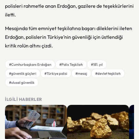
polisleri rahmetle anan Erdoğan, gazilere de teşekkürlerini
iletti.
Mesajında tüm emniyet teşkilatına başarı dileklerini ileten
Erdoğan, polislerin Türkiye’nin güvenliği için üstlendiği
kritik rolün altını çizdi.
#Cumhurbaşkanı Erdoğan
#Polis Teşkilatı
#181. yıl
#güvenlik güçleri
#Türkiye polisi
#mesaj
#devlet teşkilatı
#ulusal güvenlik
İLGILI HABERLER