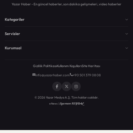
Yazar Haber - En güncel haberler, son dakika gelişmeleri, video haberler
Kategoriler
Servisler
Kurumsal
Gizlilik Politikası
Kullanım Koşulları
Site Haritası
info@yazarhaber.com
+90 501 379 08 08
© 2026 Yazar Medya A.Ş. Tüm hakları saklıdır.
Egemen KEYDAL
eNews |