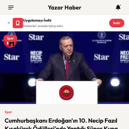
Yazar Haber
Uygulamayı İndir
İndir
Haberleri anında takip edin
Spor
Spor
Cumhurbaşkanı Erdoğan'ın 10. Necip Fazıl
Kısakürek Ödülleri'nde Yaptığı Süper Kupa