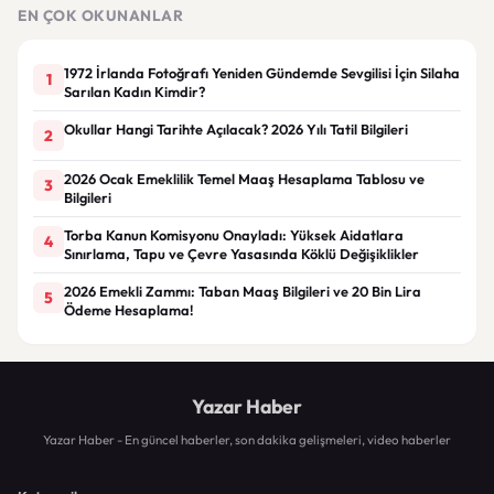
EN ÇOK OKUNANLAR
1972 İrlanda Fotoğrafı Yeniden Gündemde Sevgilisi İçin Silaha
1
Sarılan Kadın Kimdir?
Okullar Hangi Tarihte Açılacak? 2026 Yılı Tatil Bilgileri
2
2026 Ocak Emeklilik Temel Maaş Hesaplama Tablosu ve
3
Bilgileri
Torba Kanun Komisyonu Onayladı: Yüksek Aidatlara
4
Sınırlama, Tapu ve Çevre Yasasında Köklü Değişiklikler
2026 Emekli Zammı: Taban Maaş Bilgileri ve 20 Bin Lira
5
Ödeme Hesaplama!
Yazar Haber
Yazar Haber - En güncel haberler, son dakika gelişmeleri, video haberler