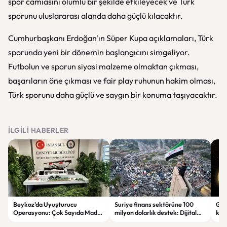
spor camiasını olumlu bir şekilde etkileyecek ve Türk
sporunu uluslararası alanda daha güçlü kılacaktır.
Cumhurbaşkanı Erdoğan'ın Süper Kupa açıklamaları, Türk
sporunda yeni bir dönemin başlangıcını simgeliyor.
Futbolun ve sporun siyasi malzeme olmaktan çıkması,
başarıların öne çıkması ve fair play ruhunun hakim olması,
Türk sporunu daha güçlü ve saygın bir konuma taşıyacaktır.
İLGILI HABERLER
Beykoz'da Uyuşturucu
Suriye finans sektörüne 100
Gal
Operasyonu: Çok Sayıda Madde
milyon dolarlık destek: Dijital
keşi
ve Silah Ele Geçirildi
dönüşüm hedefleniyor
par