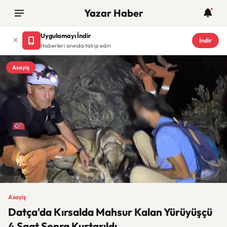
Yazar Haber
Uygulamayı İndir
İndir
Haberleri anında takip edin
Asayiş
Asayiş
Datça'da Kırsalda Mahsur Kalan Yürüyüşçü
4 Saat Sonra Kurtarıldı