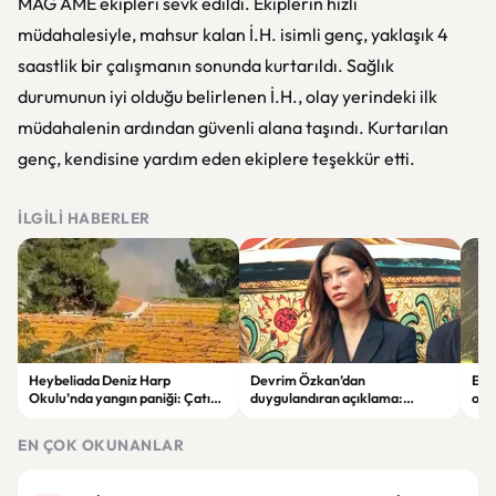
MAG AME ekipleri sevk edildi. Ekiplerin hızlı
müdahalesiyle, mahsur kalan İ.H. isimli genç, yaklaşık 4
saastlik bir çalışmanın sonunda kurtarıldı. Sağlık
durumunun iyi olduğu belirlenen İ.H., olay yerindeki ilk
müdahalenin ardından güvenli alana taşındı. Kurtarılan
genç, kendisine yardım eden ekiplere teşekkür etti.
İLGILI HABERLER
Heybeliada Deniz Harp
Devrim Özkan’dan
Edi
Okulu’nda yangın paniği: Çatıda
duygulandıran açıklama:
ope
büyük hasar oluştu
“Babaannemi kaybettim”
tut
EN ÇOK OKUNANLAR