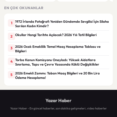
Sultanları İlham Kaynağı Oldu
ve fırtına geliyor
Günc
EN ÇOK OKUNANLAR
1972 İrlanda Fotoğrafı Yeniden Gündemde Sevgilisi İçin Silaha
1
Sarılan Kadın Kimdir?
Okullar Hangi Tarihte Açılacak? 2026 Yılı Tatil Bilgileri
2
2026 Ocak Emeklilik Temel Maaş Hesaplama Tablosu ve
3
Bilgileri
Torba Kanun Komisyonu Onayladı: Yüksek Aidatlara
4
Sınırlama, Tapu ve Çevre Yasasında Köklü Değişiklikler
2026 Emekli Zammı: Taban Maaş Bilgileri ve 20 Bin Lira
5
Ödeme Hesaplama!
Yazar Haber
Yazar Haber - En güncel haberler, son dakika gelişmeleri, video haberler