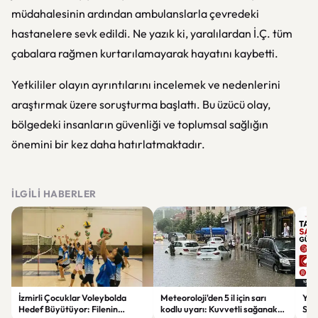
müdahalesinin ardından ambulanslarla çevredeki
hastanelere sevk edildi. Ne yazık ki, yaralılardan İ.Ç. tüm
çabalara rağmen kurtarılamayarak hayatını kaybetti.
Yetkililer olayın ayrıntılarını incelemek ve nedenlerini
araştırmak üzere soruşturma başlattı. Bu üzücü olay,
bölgedeki insanların güvenliği ve toplumsal sağlığın
önemini bir kez daha hatırlatmaktadır.
İLGILI HABERLER
İzmirli Çocuklar Voleybolda
Meteoroloji'den 5 il için sarı
Yaz
Hedef Büyütüyor: Filenin
kodlu uyarı: Kuvvetli sağanak
Spon