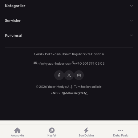
Kategoriler
Servisler
Kurumsal
Gizlilik Politikası
Kullanım Koşulları
Site Haritası
info@yazarhaber.com
+90 501 379 08 08
© 2026 Yazar Medya A.Ş. Tüm hakları saklıdır.
Egemen KEYDAL
eNews |
Anasayfa
Keşfet
Son Dakika
Daha Fazla