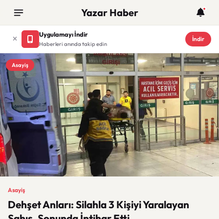
Yazar Haber
Uygulamayı İndir
İndir
Haberleri anında takip edin
Asayiş
Asayiş
Dehşet Anları: Silahla 3 Kişiyi Yaralayan
Şahıs, Sonunda İntihar Etti