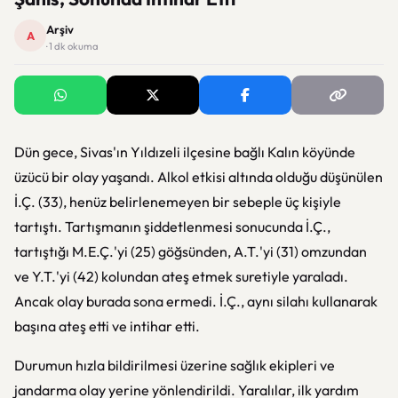
Arşiv
A
· 1 dk okuma
Dün gece, Sivas'ın Yıldızeli ilçesine bağlı Kalın köyünde
üzücü bir olay yaşandı. Alkol etkisi altında olduğu düşünülen
İ.Ç. (33), henüz belirlenemeyen bir sebeple üç kişiyle
tartıştı. Tartışmanın şiddetlenmesi sonucunda İ.Ç.,
tartıştığı M.E.Ç.'yi (25) göğsünden, A.T.'yi (31) omzundan
ve Y.T.'yi (42) kolundan ateş etmek suretiyle yaraladı.
Ancak olay burada sona ermedi. İ.Ç., aynı silahı kullanarak
başına ateş etti ve intihar etti.
Durumun hızla bildirilmesi üzerine sağlık ekipleri ve
jandarma olay yerine yönlendirildi. Yaralılar, ilk yardım