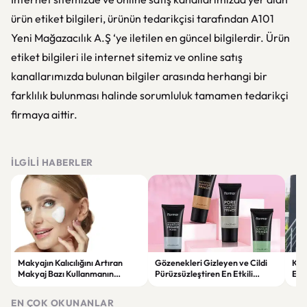
ürün etiket bilgileri, ürünün tedarikçisi tarafından A101
Yeni Mağazacılık A.Ş ‘ye iletilen en güncel bilgilerdir. Ürün
etiket bilgileri ile internet sitemiz ve online satış
kanallarımızda bulunan bilgiler arasında herhangi bir
farklılık bulunması halinde sorumluluk tamamen tedarikçi
firmaya aittir.
İLGILI HABERLER
Makyajın Kalıcılığını Artıran
Gözenekleri Gizleyen ve Cildi
Koc
Makyaj Bazı Kullanmanın
Pürüzsüzleştiren En Etkili
Esk
Faydaları
Makyaj Bazı Önerileri
EN ÇOK OKUNANLAR