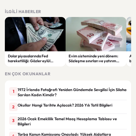
İLGILI HABERLER
Dolar piyasalarında Fed
Evim sisteminde yeni dönem:
Alta
hareketliliği: Gözler eylül
Sözleşme sınırları ve yatırım
bell
ayındaki faiz kararında
kuralları değişti
Bil
duy
EN ÇOK OKUNANLAR
1972 İrlanda Fotoğrafı Yeniden Gündemde Sevgilisi İçin Silaha
1
Sarılan Kadın Kimdir?
Okullar Hangi Tarihte Açılacak? 2026 Yılı Tatil Bilgileri
2
2026 Ocak Emeklilik Temel Maaş Hesaplama Tablosu ve
3
Bilgileri
Torba Kanun Komisyonu Onayladı: Yüksek Aidatlara
4