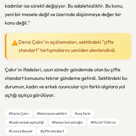
kadınlar ise sürekli değişiyor. Bu adaletsizliktir. Bu konu,
yeni bir mesele değil ve üzerinde düşünmeye değer bir
konu değil."
Deniz Çakır'ın açıklamaları, sektördeki "çifte
standart" tartışmalarını yeniden alevlendirdi.
Çakır'ın ifadeleri, uzun süredir gündemde olan bu çifte
standart konusunu tekrar gündeme getirdi. Sektördeki bu
durumun, kadın ve erkek oyuncular için farklı algılara yol
açtığı açıkça görülüyor.
#Deniz Çakır
#televizyon sektörü
#yaş farkı
#kadın erkek eşitsizliği
#Kenan İmirzalıoğlu
#Murat Yıldırım
#Cemre Baysel
#çifte standart