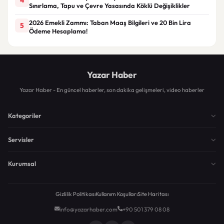
Sınırlama, Tapu ve Çevre Yasasında Köklü Değişiklikler
2026 Emekli Zammı: Taban Maaş Bilgileri ve 20 Bin Lira
5
Ödeme Hesaplama!
Yazar Haber
Yazar Haber - En güncel haberler, son dakika gelişmeleri, video haberler
Kategoriler
Servisler
Kurumsal
Gizlilik Politikası
Kullanım Koşulları
Site Haritası
info@yazarhaber.com
+90 501 379 08 08