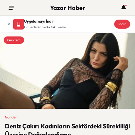
Yazar Haber
Uygulamayı İndir
İndir
Haberleri anında takip edin
Gundem
Gundem
Deniz Çakır: Kadınların Sektördeki Sürekliliği
Üzerine Değerlendirme