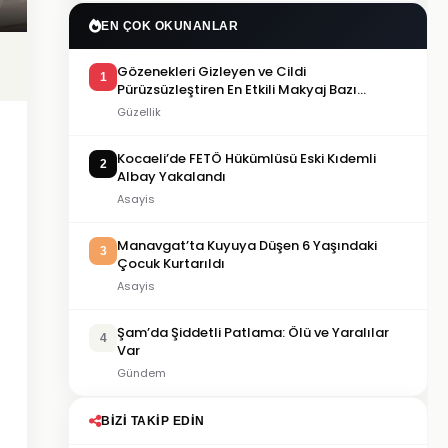
EN ÇOK OKUNANLAR
Gözenekleri Gizleyen ve Cildi
1
Pürüzsüzleştiren En Etkili Makyaj Bazı
Önerileri
Güzellik
Kocaeli’de FETÖ Hükümlüsü Eski Kıdemli
2
Albay Yakalandı
Asayis
Manavgat’ta Kuyuya Düşen 6 Yaşındaki
3
Çocuk Kurtarıldı
Asayis
Şam’da Şiddetli Patlama: Ölü ve Yaralılar
4
Var
Gündem
BIZI TAKIP EDIN