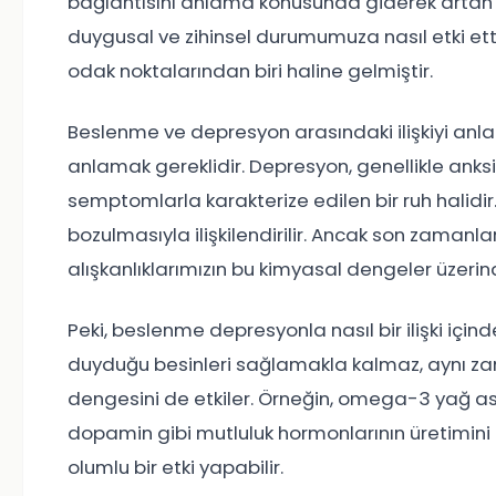
bağlantısını anlama konusunda giderek artan bi
duygusal ve zihinsel durumumuza nasıl etki etti
odak noktalarından biri haline gelmiştir.
Beslenme ve depresyon arasındaki ilişkiyi anlam
anlamak gereklidir. Depresyon, genellikle anksiy
semptomlarla karakterize edilen bir ruh halidi
bozulmasıyla ilişkilendirilir. Ancak son zaman
alışkanlıklarımızın bu kimyasal dengeler üzeri
Peki, beslenme depresyonla nasıl bir ilişki içi
duyduğu besinleri sağlamakla kalmaz, aynı za
dengesini de etkiler. Örneğin, omega-3 yağ asitl
dopamin gibi mutluluk hormonlarının üretimini
olumlu bir etki yapabilir.