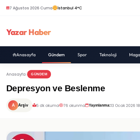
7 Ağustos 2026 Cuma
İstanbul 4°C
Yazar Haber
Anasayfa
Gündem
Spor
Teknoloji
Maga
Anasayfa
GÜNDEM
Depresyon ve Beslenme
5 dk okuma
76 okunma
13 Ocak 2026 18
A
Arşiv
Yayınlanma: