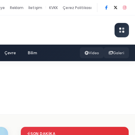
nye
Reklam
İletişim
KVKK
Çerez Politikası
|
Çevre
Bilim
Video
Galeri
SON DAKIKA