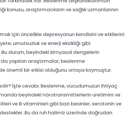
r farkındalık var. Beslenme alışkanlıklarımızın
ği konusu, araştırmacıların ve sağlık uzmanlarının
ak için öncelikle depresyonun kendisini ve etkilerini
ete, umutsuzluk ve enerji eksikliği gibi
r. Bu durum, beyindeki kimyasal dengelerin
larda yapılan araştırmalar, beslenme
nde önemli bir etkisi olduğunu ortaya koymuştur.
ndedir? İşte cevabı: Beslenme, vücudumuzun ihtiyaç
manda beyindeki nörotransmitterlerin üretimini ve
eri ve B vitaminleri gibi bazı besinler, serotonin ve
 destekler. Bu da ruh halimiz üzerinde doğrudan