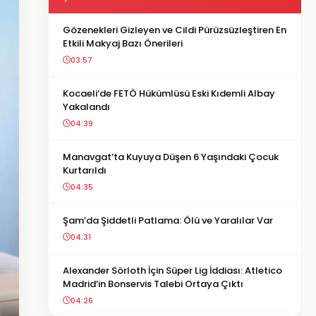
Gözenekleri Gizleyen ve Cildi Pürüzsüzleştiren En
Etkili Makyaj Bazı Önerileri
03:57
Kocaeli’de FETÖ Hükümlüsü Eski Kıdemli Albay
Yakalandı
04:39
Manavgat’ta Kuyuya Düşen 6 Yaşındaki Çocuk
Kurtarıldı
04:35
Şam’da Şiddetli Patlama: Ölü ve Yaralılar Var
04:31
Alexander Sörloth İçin Süper Lig İddiası: Atletico
Madrid’in Bonservis Talebi Ortaya Çıktı
04:26