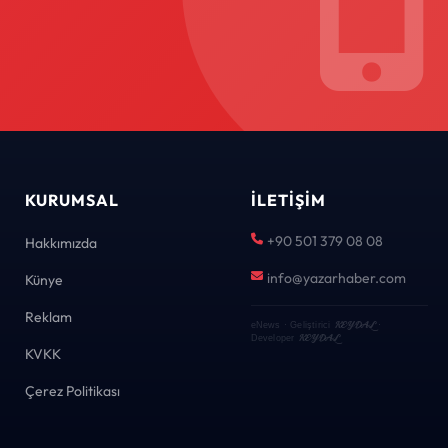
KURUMSAL
İLETIŞIM
+90 501 379 08 08
Hakkımızda
info@yazarhaber.com
Künye
Reklam
KEYDAL
eNews · Geliştirici
·
KEYDAL
Developer
KVKK
Çerez Politikası