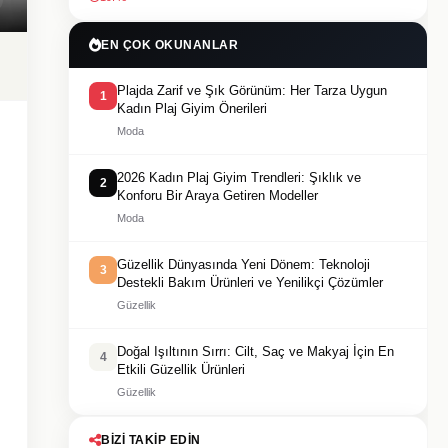
EN ÇOK OKUNANLAR
Plajda Zarif ve Şık Görünüm: Her Tarza Uygun
1
Kadın Plaj Giyim Önerileri
Moda
2026 Kadın Plaj Giyim Trendleri: Şıklık ve
2
Konforu Bir Araya Getiren Modeller
Moda
Güzellik Dünyasında Yeni Dönem: Teknoloji
3
Destekli Bakım Ürünleri ve Yenilikçi Çözümler
Güzellik
Doğal Işıltının Sırrı: Cilt, Saç ve Makyaj İçin En
4
Etkili Güzellik Ürünleri
Güzellik
BIZI TAKIP EDIN