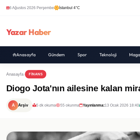
6 Ağustos 2026 Perşembe
İstanbul 4°C
Yazar Haber
Anasayfa
Gündem
Spor
Teknoloji
Maga
Anasayfa
FINANS
Diogo Jota'nın ailesine kalan mir
A
Arşiv
5 dk okuma
55 okunma
Yayınlanma:
13 Ocak 2026 18:40