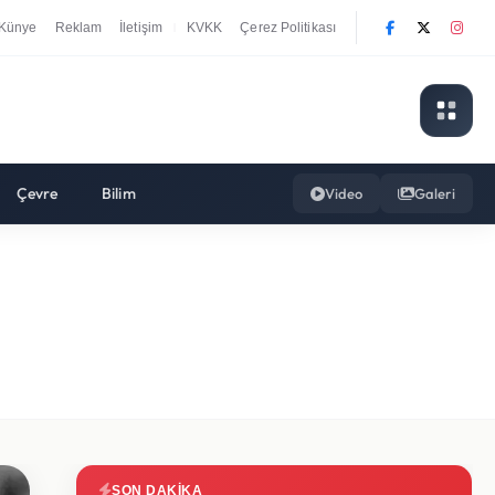
Künye
Reklam
İletişim
KVKK
Çerez Politikası
|
Çevre
Bilim
Video
Galeri
SON DAKIKA