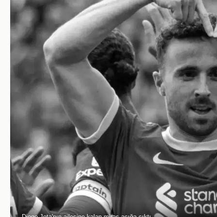
Diogo Jota'nın ailesine kalan miras açığa çıktı