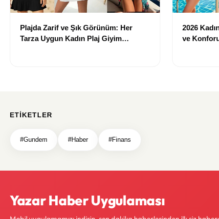
Plajda Zarif ve Şık Görünüm: Her
2026 Kadın 
Tarza Uygun Kadın Plaj Giyim
ve Konforu
Önerileri
Modeller
ETIKETLER
#Gundem
#Haber
#Finans
Yazar Haber Uygulaması
Mobil uygulamamızı indirin, son dakika haberlerinden ilk siz haber