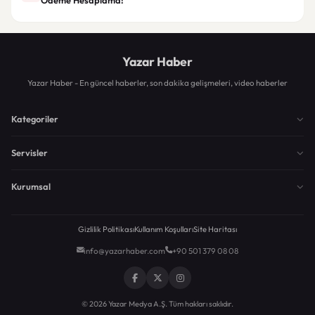
Yazar Haber
Yazar Haber - En güncel haberler, son dakika gelişmeleri, video haberler
Kategoriler
Servisler
Kurumsal
Gizlilik Politikası
Kullanım Koşulları
Site Haritası
info@yazarhaber.com
+90 501 379 08 08
© 2026 Yazar Medya A.Ş. Tüm hakları saklıdır.