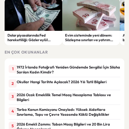
Dolar piyasalarında Fed
Evim sisteminde yeni dönem:
Alta
hareketliliği: Gözler eylül
Sözleşme sınırları ve yatırım
bell
ayındaki faiz kararında
kuralları değişti
Bil
duy
EN ÇOK OKUNANLAR
1972 İrlanda Fotoğrafı Yeniden Gündemde Sevgilisi İçin Silaha
1
Sarılan Kadın Kimdir?
Okullar Hangi Tarihte Açılacak? 2026 Yılı Tatil Bilgileri
2
2026 Ocak Emeklilik Temel Maaş Hesaplama Tablosu ve
3
Bilgileri
Torba Kanun Komisyonu Onayladı: Yüksek Aidatlara
4
Sınırlama, Tapu ve Çevre Yasasında Köklü Değişiklikler
2026 Emekli Zammı: Taban Maaş Bilgileri ve 20 Bin Lira
5
Ödeme Hesaplama!