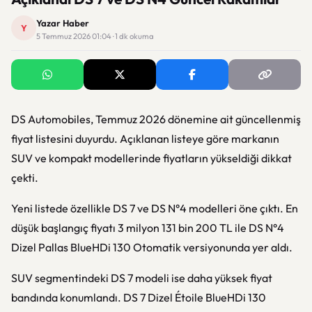
Yazar Haber
Y
5 Temmuz 2026 01:04 · 1 dk okuma
DS Automobiles
, Temmuz 2026 dönemine ait güncellenmiş
fiyat listesini duyurdu. Açıklanan listeye göre markanın
SUV ve kompakt modellerinde fiyatların yükseldiği dikkat
çekti.
Yeni listede özellikle
DS 7
ve
DS N°4
modelleri öne çıktı. En
düşük başlangıç fiyatı 3 milyon 131 bin 200 TL ile DS N°4
Dizel Pallas BlueHDi 130 Otomatik versiyonunda yer aldı.
SUV segmentindeki DS 7 modeli ise daha yüksek fiyat
bandında konumlandı. DS 7 Dizel Étoile BlueHDi 130