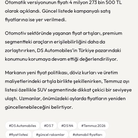
Otomatik versiyonunun fiyatı 4 milyon 273 bin 500 TL
olarak açıklandı. Güncel listede kampanyalı satış
fiyatlarına ise yer verilmedi.
Otomotiv sektöründe yaşanan fiyat artışları, premium
segmentteki araçların erişilebilirliğini daha da
zorlaştırırken, DS Automobiles’in Türkiye pazarındaki
konumunu korumaya devam ettiği değerlendiriliyor.
Markanın yeni fiyat politikası, döviz kurları ve üretim
maliyetlerindeki artışla birlikte şekillenirken, Temmuz ayı
listesi özellikle SUV segmentinde dikkat çekici bir seviyeye
ulaştı. Uzmanlar, önümüzdeki aylarda fiyatların yeniden
güncellenebileceğini belirtiyor.
#DS Automobiles
#DS 7
#DS N4
#Temmuz 2026
#fiyat listesi
#güncel rakamlar
#otomobil fiyatları