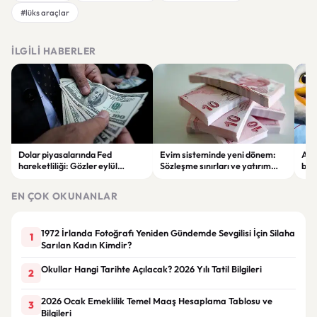
#lüks araçlar
İLGILI HABERLER
Dolar piyasalarında Fed
Evim sisteminde yeni dönem:
Alta
hareketliliği: Gözler eylül
Sözleşme sınırları ve yatırım
bell
ayındaki faiz kararında
kuralları değişti
Bil
duy
EN ÇOK OKUNANLAR
1972 İrlanda Fotoğrafı Yeniden Gündemde Sevgilisi İçin Silaha
1
Sarılan Kadın Kimdir?
Okullar Hangi Tarihte Açılacak? 2026 Yılı Tatil Bilgileri
2
2026 Ocak Emeklilik Temel Maaş Hesaplama Tablosu ve
3
Bilgileri