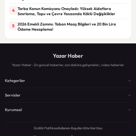
Torba Kanun Komisyonu Onayladı: Yüksek Aidatlara
4
Sınırlama, Tapu ve Çevre Yasasında Köklü Değişiklikler
2026 Emekli Zammı: Taban Maaş Bilgileri ve 20 Bin Lira
5
Ödeme Hesaplama!
Yazar Haber
Yazar Haber - En güncel haberler, son dakika gelişmeleri, video haberler
Kategoriler
Servisler
Kurumsal
Gizlilik Politikası
Kullanım Koşulları
Site Haritası