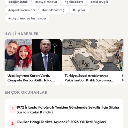
#düğün iptali
#sosyal medya
#gelin adayı
#eski sevgili
#nişanlı yorumları
#evlilik hazırlığı
#ilişkiler
#sosyal medya tartışması
İLGILI HABERLER
Uzaklaştırma Kararı Vardı,
Türkiye, Suudi Arabistan ve
Mou
Cinayete Kurban Gitti: Nilda
Pakistan’dan Kritik Savunma
Mes
Müge Şahin Olayında Eski
Hamlesi: Yeni Bölgesel İş Birliği
Tep
Dosya Yeniden Gündemde
Dönemi mi Başlıyor?
Yaz
EN ÇOK OKUNANLAR
1972 İrlanda Fotoğrafı Yeniden Gündemde Sevgilisi İçin Silaha
1
Sarılan Kadın Kimdir?
Okullar Hangi Tarihte Açılacak? 2026 Yılı Tatil Bilgileri
2