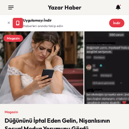
Yazar Haber
Uygulamayı İndir
İndir
Haberleri anında takip edin
Magazin
Magazin
Düğününü İptal Eden Gelin, Nişanlısının
Sosyal Medya Yorumunu Gördü