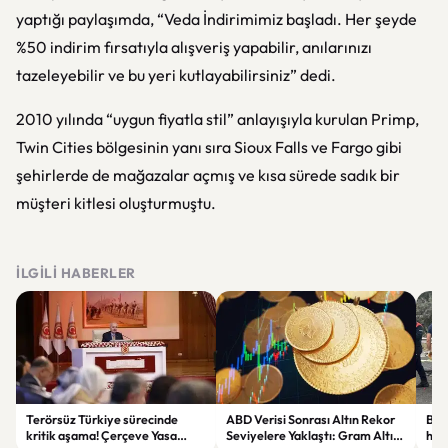
yaptığı paylaşımda, “Veda İndirimimiz başladı. Her şeyde
%50 indirim fırsatıyla alışveriş yapabilir, anılarınızı
tazeleyebilir ve bu yeri kutlayabilirsiniz” dedi.
2010 yılında “uygun fiyatla stil” anlayışıyla kurulan Primp,
Twin Cities bölgesinin yanı sıra Sioux Falls ve Fargo gibi
şehirlerde de mağazalar açmış ve kısa sürede sadık bir
müşteri kitlesi oluşturmuştu.
İLGILI HABERLER
Terörsüz Türkiye sürecinde
ABD Verisi Sonrası Altın Rekor
Bolu
kritik aşama! Çerçeve Yasa
Seviyelere Yaklaştı: Gram Altın
haya