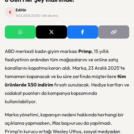
Editör
E
16.12.2025 23:00 · 1 dk okuma
ABD merkezli kadın giyim markası
Primp
, 15 yıllık
faaliyetinin ardından tüm mağazalarını ve online satış
kanallarını kapatma kararı aldı. Marka, 23 Aralık 2025’te
tamamen kapanacak ve bu süre zarfında müşterilere
tüm
ürünlerde %50 indirim
fırsatı sunulacak. Hediye kartları ve
sadakat puanları da kampanya kapsamında
kullanılabiliyor.
Marka yönetimi, kapanışın nedeni hakkında herhangi bir
açıklama yapmazken, iflas başvurusu da yapılmadı.
Primp’in kurucu ortağı Wesley Uthus, sosyal medyadan