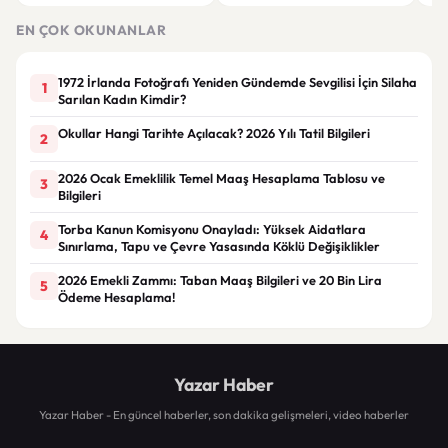
teklifinde maddeler
6 Bin 700 TL Sınırında
yar
görüşülmeye başlandı
EN ÇOK OKUNANLAR
1972 İrlanda Fotoğrafı Yeniden Gündemde Sevgilisi İçin Silaha
1
Sarılan Kadın Kimdir?
Okullar Hangi Tarihte Açılacak? 2026 Yılı Tatil Bilgileri
2
2026 Ocak Emeklilik Temel Maaş Hesaplama Tablosu ve
3
Bilgileri
Torba Kanun Komisyonu Onayladı: Yüksek Aidatlara
4
Sınırlama, Tapu ve Çevre Yasasında Köklü Değişiklikler
2026 Emekli Zammı: Taban Maaş Bilgileri ve 20 Bin Lira
5
Ödeme Hesaplama!
Yazar Haber
Yazar Haber - En güncel haberler, son dakika gelişmeleri, video haberler