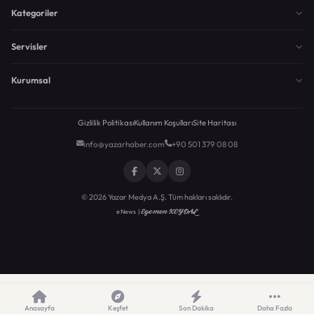
Kategoriler
Servisler
Kurumsal
Gizlilik Politikası
Kullanım Koşulları
Site Haritası
info@yazarhaber.com
+90 501 379 08 08
© 2026 Yazar Medya A.Ş. Tüm hakları saklıdır.
Egemen KEYDAL
eNews |
Anasayfa
Keşfet
Son Dakika
Daha Fazla