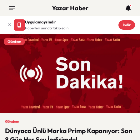
Yazar Haber
Uygulamayı İndir
İndir
Haberleri anında takip edin
Gündem
Gündem
Dünyaca Ünlü Marka Primp Kapanıyor: Son
8 Gün Her Şey İndirimde!