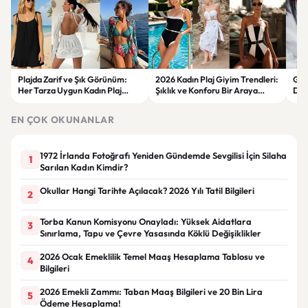
Plajda Zarif ve Şık Görünüm:
2026 Kadın Plaj Giyim Trendleri:
Güz
Her Tarza Uygun Kadın Plaj
Şıklık ve Konforu Bir Araya
Dön
Giyim Önerileri
Getiren Modeller
Bakı
Çöz
EN ÇOK OKUNANLAR
1972 İrlanda Fotoğrafı Yeniden Gündemde Sevgilisi İçin Silaha
1
Sarılan Kadın Kimdir?
Okullar Hangi Tarihte Açılacak? 2026 Yılı Tatil Bilgileri
2
Torba Kanun Komisyonu Onayladı: Yüksek Aidatlara
3
Sınırlama, Tapu ve Çevre Yasasında Köklü Değişiklikler
2026 Ocak Emeklilik Temel Maaş Hesaplama Tablosu ve
4
Bilgileri
2026 Emekli Zammı: Taban Maaş Bilgileri ve 20 Bin Lira
5
Ödeme Hesaplama!