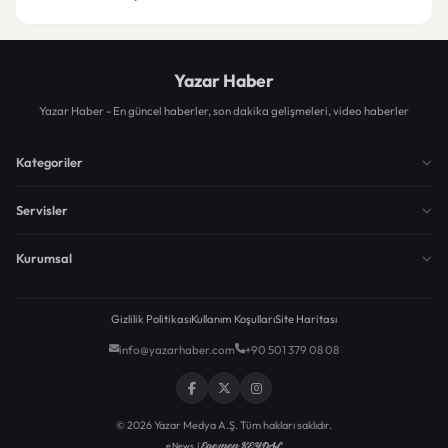
Yazar Haber
Yazar Haber - En güncel haberler, son dakika gelişmeleri, video haberler
Kategoriler
Servisler
Kurumsal
Gizlilik Politikası
Kullanım Koşulları
Site Haritası
info@yazarhaber.com
+90 501 379 08 08
© 2026 Yazar Medya A.Ş. Tüm hakları saklıdır.
Egemen KEYDAL
eNews |