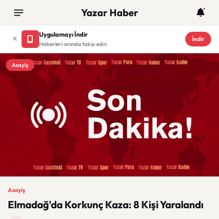
Yazar Haber
Uygulamayı İndir
İndir
Haberleri anında takip edin
Asayiş
Asayiş
Elmadağ'da Korkunç Kaza: 8 Kişi Yaralandı