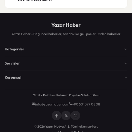
Yazar Haber
Yazar Haber - En güncel haberler, son dakika gelişmeleri, video haberler
Kategoriler
Servisler
Kurumsal
Gizlilik Politikası
Kullanım Koşulları
Site Haritası
info@yazarhaber.com
+90 501 379 08 08
© 2026 Yazar Medya A.Ş. Tüm hakları saklıdır.