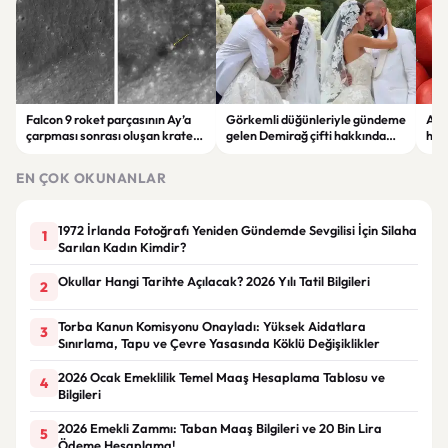
Falcon 9 roket parçasının Ay’a
Görkemli düğünleriyle gündeme
Aya
çarpması sonrası oluşan krater
gelen Demirağ çifti hakkında
hey
görüntülendi
tahliye davası iddiası
50 l
EN ÇOK OKUNANLAR
1972 İrlanda Fotoğrafı Yeniden Gündemde Sevgilisi İçin Silaha
1
Sarılan Kadın Kimdir?
Okullar Hangi Tarihte Açılacak? 2026 Yılı Tatil Bilgileri
2
Torba Kanun Komisyonu Onayladı: Yüksek Aidatlara
3
Sınırlama, Tapu ve Çevre Yasasında Köklü Değişiklikler
2026 Ocak Emeklilik Temel Maaş Hesaplama Tablosu ve
4
Bilgileri
2026 Emekli Zammı: Taban Maaş Bilgileri ve 20 Bin Lira
5
Ödeme Hesaplama!