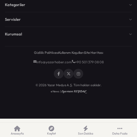
Kategoriler
Servisler
Kurumsal
Gizlilik Politikası
Kullanım Koşulları
Site Haritası
info@yazarhaber.com
+90 501 379 08 08
© 2026 Yazar Medya A.Ş. Tüm hakları saklıdır.
Egemen KEYDAL
eNews |
Anasayfa
Keşfet
Son Dakika
Daha Fazla