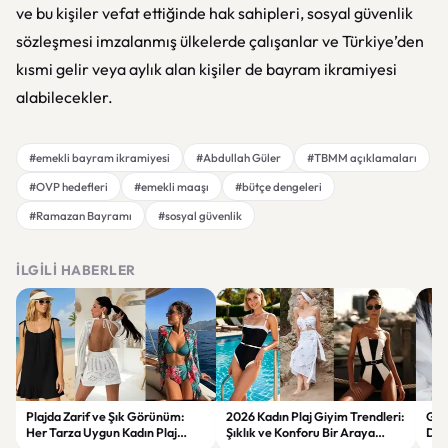
ve bu kişiler vefat ettiğinde hak sahipleri, sosyal güvenlik
sözleşmesi imzalanmış ülkelerde çalışanlar ve Türkiye’den
kısmi gelir veya aylık alan kişiler de bayram ikramiyesi
alabilecekler.
#emekli bayram ikramiyesi
#Abdullah Güler
#TBMM açıklamaları
#OVP hedefleri
#emekli maaşı
#bütçe dengeleri
#Ramazan Bayramı
#sosyal güvenlik
İLGILI HABERLER
Plajda Zarif ve Şık Görünüm:
2026 Kadın Plaj Giyim Trendleri:
Güz
Her Tarza Uygun Kadın Plaj
Şıklık ve Konforu Bir Araya
Dön