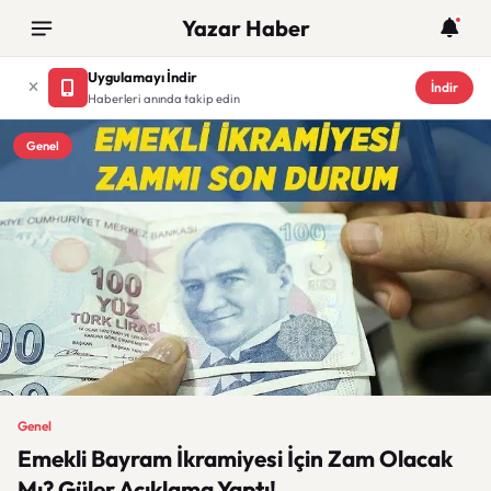
Yazar Haber
Uygulamayı İndir
İndir
Haberleri anında takip edin
Genel
Genel
Emekli Bayram İkramiyesi İçin Zam Olacak
Mı? Güler Açıklama Yaptı!