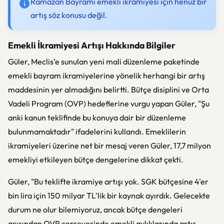
Ramazan Bayramı emekli ikramiyesi için henüz bir
artış söz konusu değil.
Emekli İkramiyesi Artışı Hakkında Bilgiler
Güler, Meclis’e sunulan yeni mali düzenleme paketinde
emekli bayram ikramiyelerine yönelik herhangi bir artış
maddesinin yer almadığını belirtti. Bütçe disiplini ve Orta
Vadeli Program (OVP) hedeflerine vurgu yapan Güler, "Şu
anki kanun teklifinde bu konuya dair bir düzenleme
bulunmamaktadır" ifadelerini kullandı. Emeklilerin
ikramiyeleri üzerine net bir mesaj veren Güler, 17,7 milyon
emekliyi etkileyen bütçe dengelerine dikkat çekti.
Güler, "Bu teklifte ikramiye artışı yok. SGK bütçesine 4'er
bin lira için 150 milyar TL'lik bir kaynak ayırdık. Gelecekte
durum ne olur bilemiyoruz, ancak bütçe dengeleri
açısından OVP çerçevesinde emekli aylıklarında artış