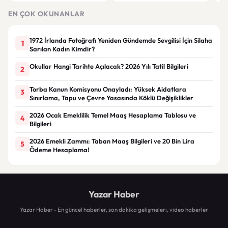
Giyim Önerileri
Getiren Modeller
Bakı
Çöz
EN ÇOK OKUNANLAR
1972 İrlanda Fotoğrafı Yeniden Gündemde Sevgilisi İçin Silaha
1
Sarılan Kadın Kimdir?
Okullar Hangi Tarihte Açılacak? 2026 Yılı Tatil Bilgileri
2
Torba Kanun Komisyonu Onayladı: Yüksek Aidatlara
3
Sınırlama, Tapu ve Çevre Yasasında Köklü Değişiklikler
2026 Ocak Emeklilik Temel Maaş Hesaplama Tablosu ve
4
Bilgileri
2026 Emekli Zammı: Taban Maaş Bilgileri ve 20 Bin Lira
5
Ödeme Hesaplama!
Yazar Haber
Yazar Haber - En güncel haberler, son dakika gelişmeleri, video haberler