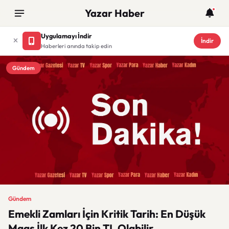
Yazar Haber
Uygulamayı İndir
İndir
Haberleri anında takip edin
Gündem
Gündem
Emekli Zamları İçin Kritik Tarih: En Düşük
Maaş İlk Kez 20 Bin TL Olabilir