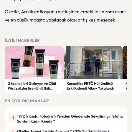
Özetle, Aralık enflasyonu netleşince emeklilerin zam oranı
ve en düşük maaşta yapılacak olası artış kesinleşecek.
İLGILI HABERLER
Gözenekleri Gizleyen ve Cildi
Kocaeli’de FETÖ Hükümlüsü
Man
Pürüzsüzleştiren En Etkili
Eski Kıdemli Albay Yakalandı
Yaş
Makyaj Bazı Önerileri
EN ÇOK OKUNANLAR
1972 İrlanda Fotoğrafı Yeniden Gündemde Sevgilisi İçin Silaha
1
Sarılan Kadın Kimdir?
Okullar Hangi Tarihte Açılacak? 2026 Yılı Tatil Bilgileri