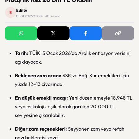
Editör
E
01.01.2026 21:00 · 1 dk okuma
Tarih:
TÜİK, 5 Ocak 2026’da Aralık enflasyon verisini
açıklayacak.
Beklenen zam oranı:
SSK ve Bağ-Kur emeklileri için
yüzde 12–13 civarında.
En düşük emekli maaşı:
Yeni düzenlemeyle 18.948 TL
veya psikolojik eşik olarak görülen 20.000 TL
seviyesine çıkarılabilir.
Diğer zam seçenekleri:
Seyyanen zam veya refah
payı beklentisi zayıf.