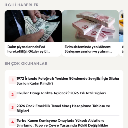
İLGILI HABERLER
Dolar piyasalarında Fed
Evim sisteminde yeni dönem:
Alta
hareketliliği: Gözler eylül
Sözleşme sınırları ve yatırım
bell
ayındaki faiz kararında
kuralları değişti
Bil
duy
EN ÇOK OKUNANLAR
1972 İrlanda Fotoğrafı Yeniden Gündemde Sevgilisi İçin Silaha
1
Sarılan Kadın Kimdir?
Okullar Hangi Tarihte Açılacak? 2026 Yılı Tatil Bilgileri
2
2026 Ocak Emeklilik Temel Maaş Hesaplama Tablosu ve
3
Bilgileri
Torba Kanun Komisyonu Onayladı: Yüksek Aidatlara
4
Sınırlama, Tapu ve Çevre Yasasında Köklü Değişiklikler