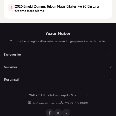
2026 Emekli Zammı: Taban Maaş Bilgileri ve 20 Bin Lira
5
Ödeme Hesaplama!
Yazar Haber
Yazar Haber - En güncel haberler, son dakika gelişmeleri, video haberler
Kategoriler
Servisler
Kurumsal
Gizlilik Politikası
Kullanım Koşulları
Site Haritası
info@yazarhaber.com
+90 501 379 08 08